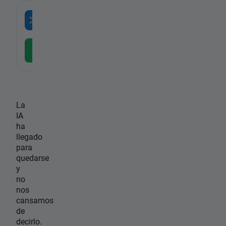
-
Walmart
STC
-
WMT.US, Walmart Inc
Descargar la APP gratuita
La
IA
ha
llegado
para
quedarse
y
no
nos
cansamos
de
decirlo.