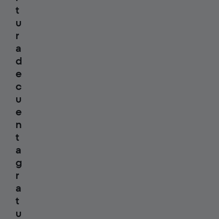
t
u
r
a
d
e
c
u
e
n
t
a
g
r
a
t
u