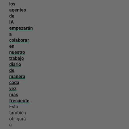
los
agentes
de
IA
empezarán
a
colaborar
en
nuestro
trabajo
diario
de
manera
cada
vez
más
frecuente
.
Esto
también
obligará
a