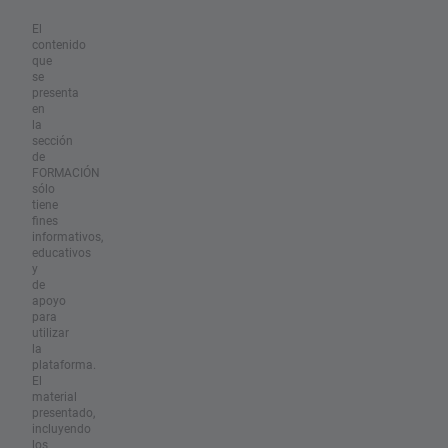
El
contenido
que
se
presenta
en
la
sección
de
FORMACIÓN
sólo
tiene
fines
informativos,
educativos
y
de
apoyo
para
utilizar
la
plataforma.
El
material
presentado,
incluyendo
los