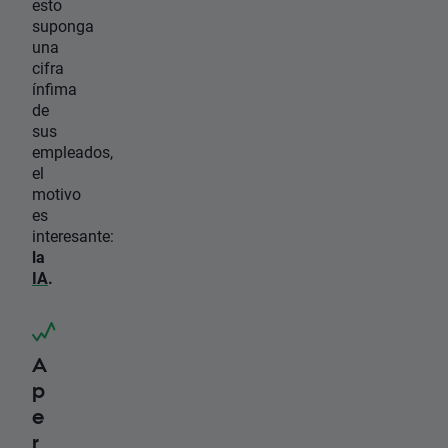
esto
suponga
una
cifra
ínfima
de
sus
empleados,
el
motivo
es
interesante:
la
IA
.
A
p
e
r