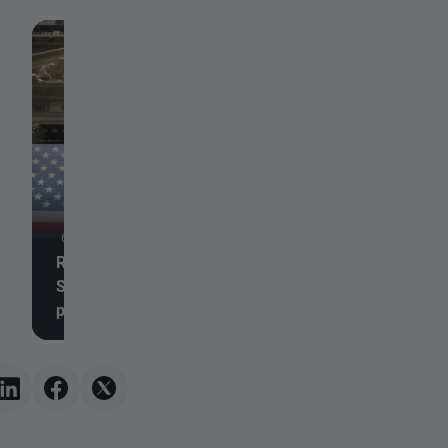
6 de agosto de 2026,
6 de agosto de 2026, 20:52
Resumen diario 🗽 Wall
Las acciones de M
Street se mantiene firme
caen pese al éxito 
pese a la debilidad de las
mFLUSIVA 📉 ¿Qué 
acciones de memorias y al
para el gigante del
alza del petróleo
mercado de vacuna
ARNm?