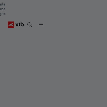
r
rtir
e
lica
gos.
s
.
¿
E
s
t
o
e
s
c
o
s
a
d