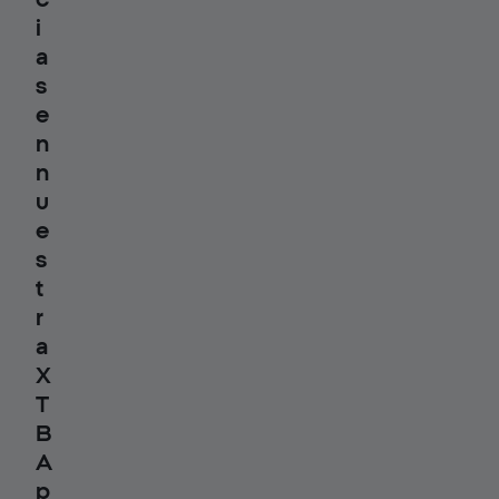
i
a
s
e
n
n
u
e
s
t
r
a
X
T
B
A
p