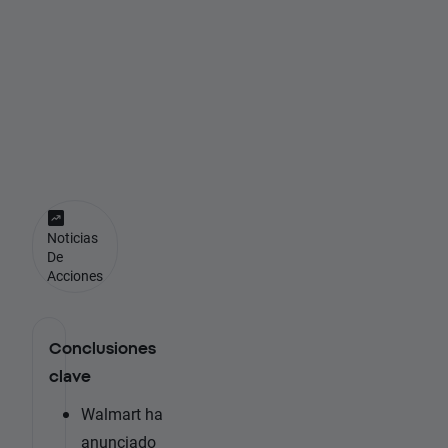
e
l
a
I
A
?
Noticias
De
Acciones
Conclusiones
clave
Walmart ha
anunciado