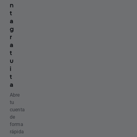
n
t
a
g
r
a
t
u
i
t
a
Abre
tu
cuenta
de
forma
rápida