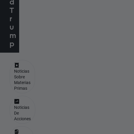
d
T
r
u
m
p
Noticias
Sobre
Materias
Primas
Noticias
De
Acciones