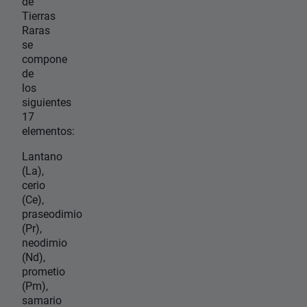
de
Tierras
Raras
se
compone
de
los
siguientes
17
elementos:
Lantano
(La),
cerio
(Ce),
praseodimio
(Pr),
neodimio
(Nd),
prometio
(Pm),
samario