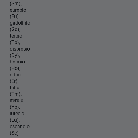
(Sm),
europio
(Eu),
gadolinio
(Gd),
terbio
(Tb),
disprosio
(Dy),
holmio
(Ho),
erbio
(Er),
tulio
(Tm),
iterbio
(Yb),
lutecio
(Lu),
escandio
(Sc)