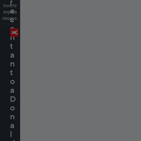
r
Invertir
e
implica
riesgos.
s
a
n
t
a
n
t
o
a
D
o
n
a
l