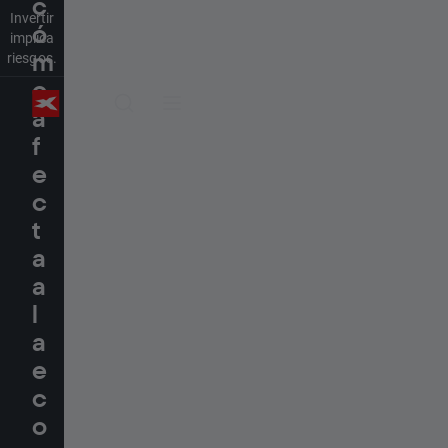
c
Invertir
ó
implica
riesgos.
m
o
a
f
e
c
t
a
a
l
a
e
c
o