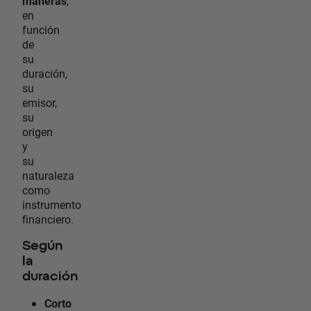
maneras
,
en
función
de
su
duración,
su
emisor,
su
origen
y
su
naturaleza
como
instrumento
financiero.
Según
la
duración
Corto