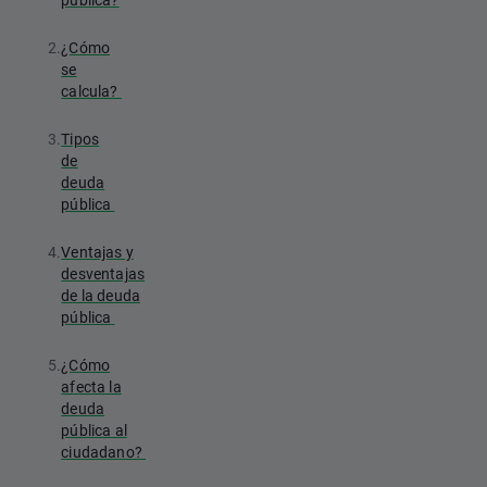
2.
¿Cómo
se
calcula?
3.
Tipos
de
deuda
pública
4.
Ventajas y
desventajas
de la deuda
pública
5.
¿Cómo
afecta la
deuda
pública al
ciudadano?