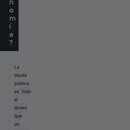
n
o
m
í
a
?
La
deuda
pública
es
todo
el
dinero
que
un