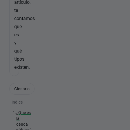
artículo,
te
contamos
qué
es
y
qué
tipos
existen.
Glosario
Índice
1.
¿Qué es
la
deuda
pública?