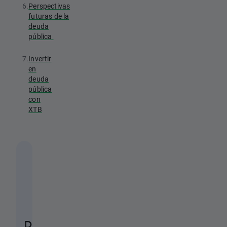
6.
Perspectivas
futuras de la
deuda
pública
7.
Invertir
en
deuda
pública
con
XTB
D