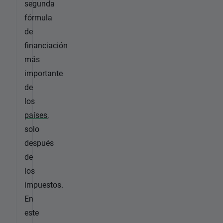
segunda
fórmula
de
financiación
más
importante
de
los
países
,
solo
después
de
los
impuestos.
En
este