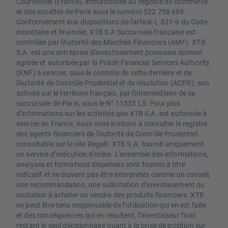
Courbevoie (France), immatriculée au registre du commerce
et des sociétés de Paris sous le numéro 522 758 689.
Conformément aux dispositions de l'article L.621-9 du Code
monétaire et financier, XTB S.A Succursale française est
contrôlée par l'Autorité des Marchés Financiers (AMF). XTB
S.A. est une entreprise d'investissement polonaise dument
agréée et autorisée par la Polish Financial Services Authority
(KNF) à exercer, sous le contrôle de cette dernière et de
l'Autorité de Contrôle Prudentiel et de résolution (ACPR), son
activité sur le territoire français, par l'intermédiaire de sa
succursale de Paris, sous le N° 11533 LS. Pour plus
d'informations sur les activités que XTB S.A. est autorisée à
exercer en France, nous vous invitons à consulter le registre
des agents financiers de l'Autorité de Contrôle Prudentiel
consultable sur le site Regafi. XTB S.A. fournit uniquement
un service d’exécution d’ordre. L’ensemble des informations,
analyses et formations dispensés sont fournis à titre
indicatif et ne doivent pas être interprétés comme un conseil,
une recommandation, une sollicitation d’investissement ou
incitation à acheter ou vendre des produits financiers. XTB
ne peut être tenu responsable de l’utilisation qui en est faite
et des conséquences qui en résultent, l’investisseur final
restant le seul décisionnaire quant à la prise de position sur