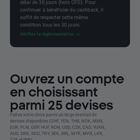
délai de 30 jours (hors CFD). Pour
continuer à bénéficier du cashback, il
suffit de respecter cette même
condition tous les 30 jours.
Vérifiez la réglementation
Ouvrez un compte
en choisissant
parmi 25 devises
Faites votre choix parmi un large éventail de
devises disponibles (CHF, YEN, THB, NOK, MXN,
EUR, PLN, GBP, HUF, RON, USD, CZK, CAD, YUAN,
AUD, DKK, SGD, TRY, SEK, BRL, MYR, MVR, LKR,
TZS et INR).