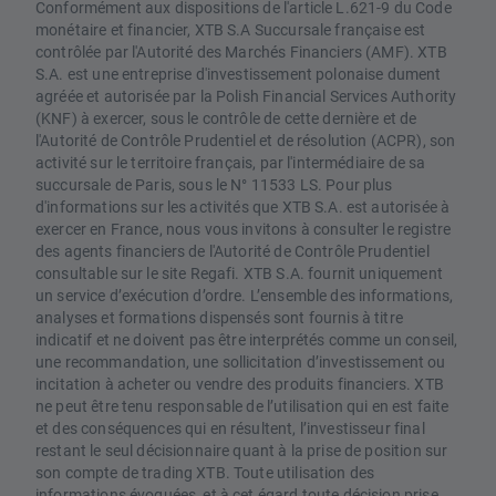
Conformément aux dispositions de l'article L.621-9 du Code
monétaire et financier, XTB S.A Succursale française est
contrôlée par l'Autorité des Marchés Financiers (AMF). XTB
S.A. est une entreprise d'investissement polonaise dument
agréée et autorisée par la Polish Financial Services Authority
(KNF) à exercer, sous le contrôle de cette dernière et de
l'Autorité de Contrôle Prudentiel et de résolution (ACPR), son
activité sur le territoire français, par l'intermédiaire de sa
succursale de Paris, sous le N° 11533 LS. Pour plus
d'informations sur les activités que XTB S.A. est autorisée à
exercer en France, nous vous invitons à consulter le registre
des agents financiers de l'Autorité de Contrôle Prudentiel
consultable sur le site Regafi. XTB S.A. fournit uniquement
un service d’exécution d’ordre. L’ensemble des informations,
analyses et formations dispensés sont fournis à titre
indicatif et ne doivent pas être interprétés comme un conseil,
une recommandation, une sollicitation d’investissement ou
incitation à acheter ou vendre des produits financiers. XTB
ne peut être tenu responsable de l’utilisation qui en est faite
et des conséquences qui en résultent, l’investisseur final
restant le seul décisionnaire quant à la prise de position sur
son compte de trading XTB. Toute utilisation des
informations évoquées, et à cet égard toute décision prise