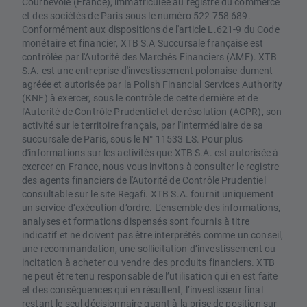
Courbevoie (France), immatriculée au registre du commerce
et des sociétés de Paris sous le numéro 522 758 689.
Conformément aux dispositions de l'article L.621-9 du Code
monétaire et financier, XTB S.A Succursale française est
contrôlée par l'Autorité des Marchés Financiers (AMF). XTB
S.A. est une entreprise d'investissement polonaise dument
agréée et autorisée par la Polish Financial Services Authority
(KNF) à exercer, sous le contrôle de cette dernière et de
l'Autorité de Contrôle Prudentiel et de résolution (ACPR), son
activité sur le territoire français, par l'intermédiaire de sa
succursale de Paris, sous le N° 11533 LS. Pour plus
d'informations sur les activités que XTB S.A. est autorisée à
exercer en France, nous vous invitons à consulter le registre
des agents financiers de l'Autorité de Contrôle Prudentiel
consultable sur le site Regafi. XTB S.A. fournit uniquement
un service d’exécution d’ordre. L’ensemble des informations,
analyses et formations dispensés sont fournis à titre
indicatif et ne doivent pas être interprétés comme un conseil,
une recommandation, une sollicitation d’investissement ou
incitation à acheter ou vendre des produits financiers. XTB
ne peut être tenu responsable de l’utilisation qui en est faite
et des conséquences qui en résultent, l’investisseur final
restant le seul décisionnaire quant à la prise de position sur