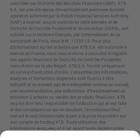
contrôlée par l'Autorité des Marchés Financiers (AMF). XTB
S.A. est une entreprise d'investissement polonaise dument
agréée et autorisée par la Polish Financial Services Authority
(KNF) à exercer, sous le contrôle de cette dernière et de
l'Autorité de Contrôle Prudentiel et de résolution (ACPR), son
activité sur le territoire français, par l'intermédiaire de sa
succursale de Paris, sous le N° 11533 LS. Pour plus
d'informations sur les activités que XTB S.A. est autorisée à
exercer en France, nous vous invitons à consulter le registre
des agents financiers de l'Autorité de Contrôle Prudentiel
consultable sur le site Regafi. XTB S.A. fournit uniquement
un service d’exécution d’ordre. L’ensemble des informations,
analyses et formations dispensés sont fournis à titre
indicatif et ne doivent pas être interprétés comme un conseil,
une recommandation, une sollicitation d’investissement ou
incitation à acheter ou vendre des produits financiers. XTB
ne peut être tenu responsable de l’utilisation qui en est faite
et des conséquences qui en résultent, l’investisseur final
restant le seul décisionnaire quant à la prise de position sur
son compte de trading XTB. Toute utilisation des
informations évoquées, et à cet égard toute décision prise
relativement à une éventuelle opération d’achat ou de vente