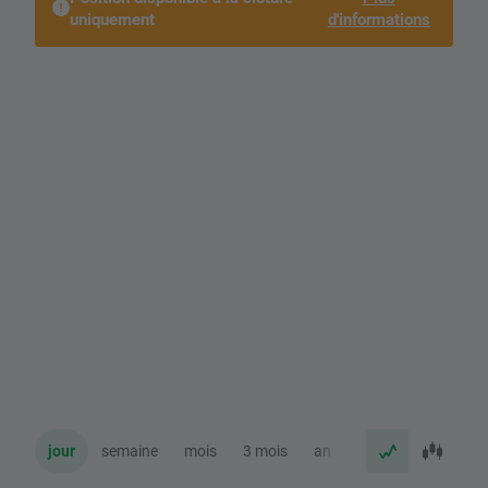
uniquement
d'informations
jour
semaine
mois
3 mois
an