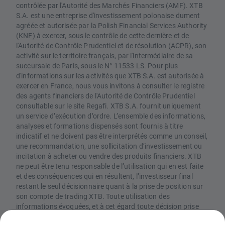
contrôlée par l'Autorité des Marchés Financiers (AMF). XTB
S.A. est une entreprise d'investissement polonaise dument
agréée et autorisée par la Polish Financial Services Authority
(KNF) à exercer, sous le contrôle de cette dernière et de
l'Autorité de Contrôle Prudentiel et de résolution (ACPR), son
activité sur le territoire français, par l'intermédiaire de sa
succursale de Paris, sous le N° 11533 LS. Pour plus
d'informations sur les activités que XTB S.A. est autorisée à
exercer en France, nous vous invitons à consulter le registre
des agents financiers de l'Autorité de Contrôle Prudentiel
consultable sur le site Regafi. XTB S.A. fournit uniquement
un service d’exécution d’ordre. L’ensemble des informations,
analyses et formations dispensés sont fournis à titre
indicatif et ne doivent pas être interprétés comme un conseil,
une recommandation, une sollicitation d’investissement ou
incitation à acheter ou vendre des produits financiers. XTB
ne peut être tenu responsable de l’utilisation qui en est faite
et des conséquences qui en résultent, l’investisseur final
restant le seul décisionnaire quant à la prise de position sur
son compte de trading XTB. Toute utilisation des
informations évoquées, et à cet égard toute décision prise
relativement à une éventuelle opération d’achat ou de vente