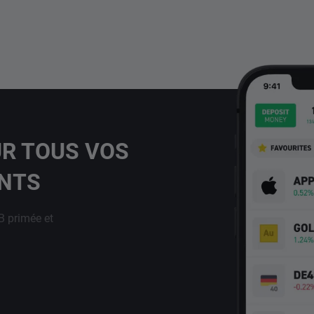
UR TOUS VOS
ENTS
B primée et