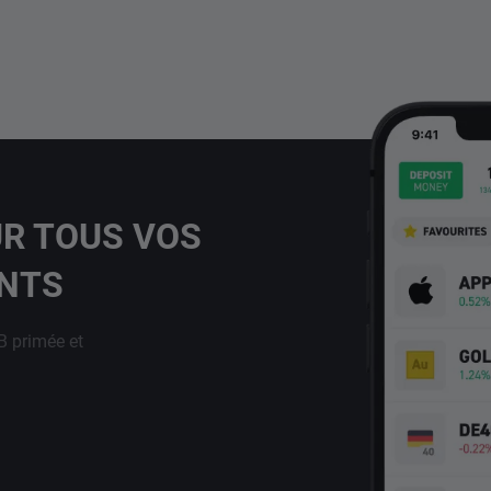
UR TOUS VOS
ENTS
B primée et