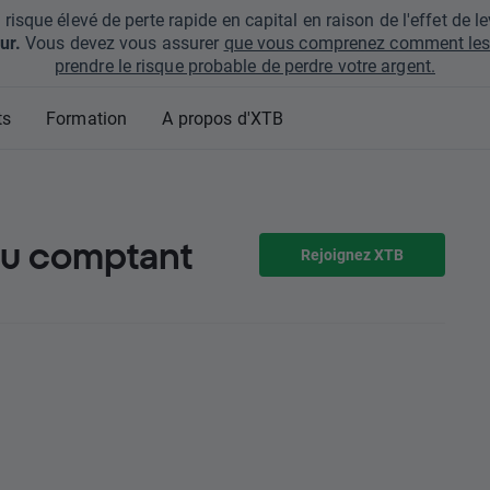
que élevé de perte rapide en capital en raison de l'effet de lev
ur.
Vous devez vous assurer
que vous comprenez comment les 
prendre le risque probable de perdre votre argent.
ts
Formation
A propos d'XTB
au comptant
Rejoignez XTB