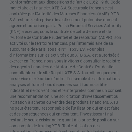
Conformément aux dispositions de l'article L.621-9 du Code
monétaire et financier, XTB S.A Succursale française est
contrôlée par l'Autorité des Marchés Financiers (AMF). XTB
S.A. est une entreprise d'investissement polonaise dument
agréée et autorisée par la Polish Financial Services Authority
(KNF) à exercer, sous le contrôle de cette dernière et de
l'Autorité de Contrôle Prudentiel et de résolution (ACPR), son
activité sur le territoire français, par l'intermédiaire de sa
succursale de Paris, sous le N° 11533 LS. Pour plus
d'informations sur les activités que XTB S.A. est autorisée à
exercer en France, nous vous invitons à consulter le registre
des agents financiers de l'Autorité de Contrôle Prudentiel
consultable sur le site Regafi. XTB S.A. fournit uniquement
un service d’exécution d’ordre. L’ensemble des informations,
analyses et formations dispensés sont fournis à titre
indicatif et ne doivent pas être interprétés comme un conseil,
une recommandation, une sollicitation d’investissement ou
incitation à acheter ou vendre des produits financiers. XTB
ne peut être tenu responsable de l’utilisation qui en est faite
et des conséquences qui en résultent, l’investisseur final
restant le seul décisionnaire quant à la prise de position sur
son compte de trading XTB. Toute utilisation des
informations évoquées, et à cet égard toute décision prise