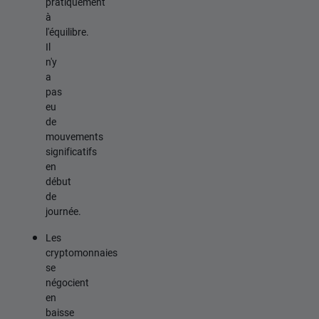
pratiquement
à
l'équilibre.
Il
n'y
a
pas
eu
de
mouvements
significatifs
en
début
de
journée.
Les
cryptomonnaies
se
négocient
en
baisse