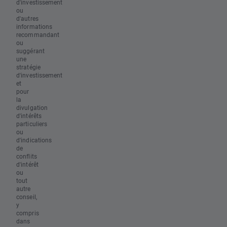
d'investissement
ou
d'autres
informations
recommandant
ou
suggérant
une
stratégie
d'investissement
et
pour
la
divulgation
d'intérêts
particuliers
ou
d'indications
de
conflits
d'intérêt
ou
tout
autre
conseil,
y
compris
dans