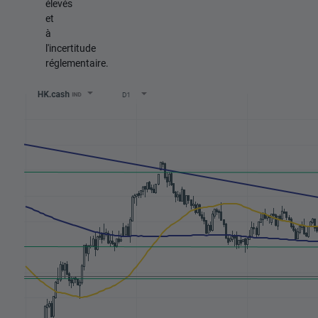
élevés
et
à
l'incertitude
réglementaire.