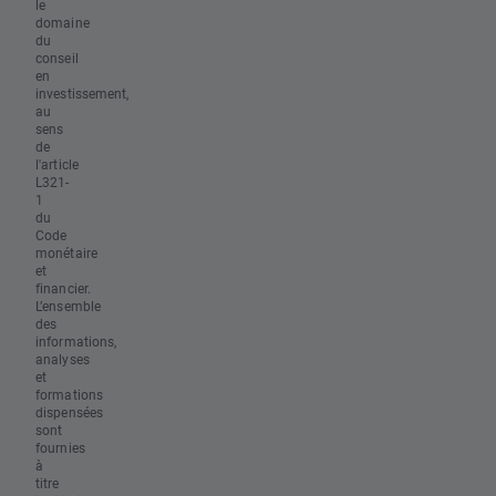
le
domaine
du
conseil
en
investissement,
au
sens
de
l'article
L321-
1
du
Code
monétaire
et
financier.
L’ensemble
des
informations,
analyses
et
formations
dispensées
sont
fournies
à
titre