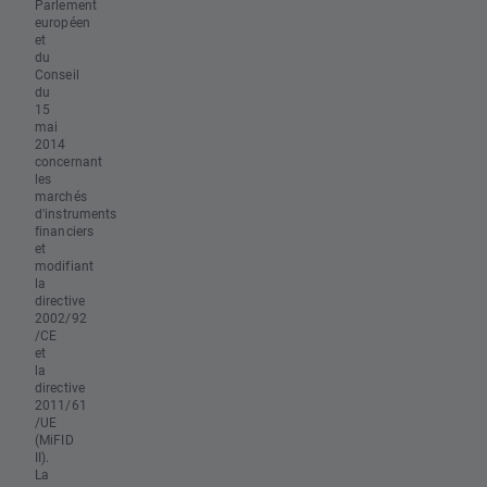
Parlement
européen
et
du
Conseil
du
15
mai
2014
concernant
les
marchés
d'instruments
financiers
et
modifiant
la
directive
2002/92
/CE
et
la
directive
2011/61
/UE
(MiFID
II).
La