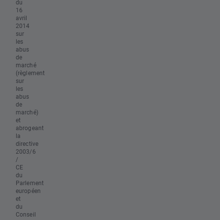
du
16
avril
2014
sur
les
abus
de
marché
(règlement
sur
les
abus
de
marché)
et
abrogeant
la
directive
2003/6
/
CE
du
Parlement
européen
et
du
Conseil