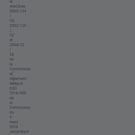
et
directives
2003/124
/
CE,
2003/125
/
CE
et
2004/72
/
CE
de
la
Commission
et
règlement
délégué
(UE)
2016/958
de
la
Commission
du
9
mars
2016
complétant