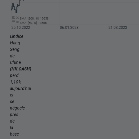
L'indice
Hang
Seng
de
Chine
(HK.CASH)
perd
1,10%
aujourd'hui
et
se
négocie
près
de
la
base