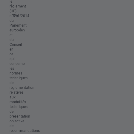
le
règlement
(UE)
n°596/2014
du
Parlement
européen
et
du
Conseil
en
ce
qui
concerne
les
normes
techniques
de
réglementation
relatives
aux
modalités
techniques
de
présentation
objective
de
recommandations