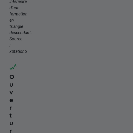
inférieure
d'une
formation
en
triangle
descendant.
Source
:
xStation5
O
u
v
e
r
t
u
r