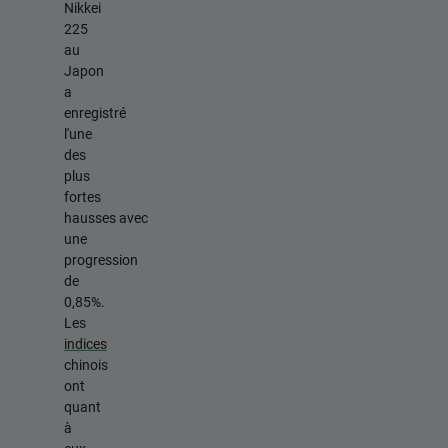
Nikkei
225
au
Japon
a
enregistré
l'une
des
plus
fortes
hausses avec
une
progression
de
0,85%.
Les
indices
chinois
ont
quant
à