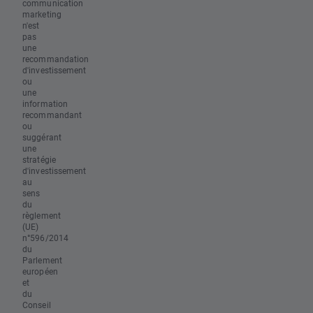
communication
marketing
n'est
pas
une
recommandation
d'investissement
ou
une
information
recommandant
ou
suggérant
une
stratégie
d'investissement
au
sens
du
règlement
(UE)
n°596/2014
du
Parlement
européen
et
du
Conseil