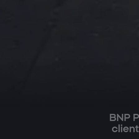
BNP P
clien