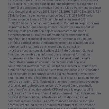
du 16 avril 2014 sur les abus de marché (règlement sur les abus de
marché) et abrogeant la directive 2003/6 / CE du Parlement européen
et du Conseil et directives 2003/124 / CE, 2003/125 / CE et 2004/72 /
CE de la Commission et règlement délégué (UE) 2016/958 de la
Commission du 9 mars 2016 complétant le règlement (UE)
n°596/2014 du Parlement européen et du Conseil en ce qui concerne
les normes techniques de réglementation relatives aux modalités
techniques de présentation objective de recommandations
d'investissement ou d'autres informations recommandant ou
suggérant une stratégie d'investissement et pour la divulgation
d'intérêts particuliers ou d'indications de conflits d'intérêt ou tout
autre conseil, y compris dans le domaine du conseil en
investissement, au sens de l'article L321-1 du Code monétaire et
financier. L’ensemble des informations, analyses et formations
dispensées sont fournies à titre indicatif et ne doivent pas être
interprétées comme un conseil, une recommandation, une
sollicitation d’investissement ou incitation à acheter ou vendre des
produits financiers. XTB ne peut être tenu responsable de l’utilisation
qui en est faite et des conséquences qui en résultent, l’investisseur
final restant le seul décisionnaire quant à la prise de position sur son
compte de trading XTB. Toute utilisation des informations évoquées,
et à cet égard toute décision prise relativement à une éventuelle
opération d’achat ou de vente de
CFD
, est sous la responsabilité
exclusive de l’investisseur final. Il est strictement interdit de reproduire
ou de distribuer tout ou partie de ces informations à des fins
commerciales ou privées. Les performances passées ne sont pas
nécessairement indicatives des résultats futurs, et toute personne
agissant sur la base de ces informations le fait entièrement à ses