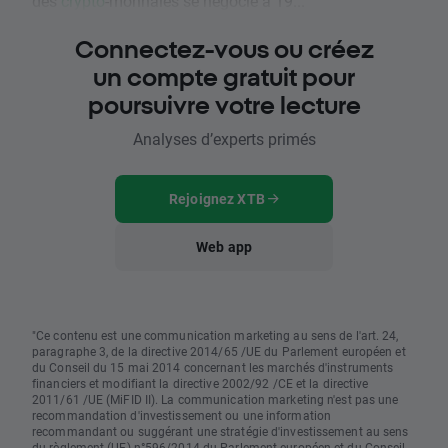
des
crypto
-monnaies se négocie à 19...
Connectez-vous ou créez
un compte gratuit pour
poursuivre votre lecture
Analyses d’experts primés
Rejoignez XTB
Web app
"Ce contenu est une communication marketing au sens de l'art. 24,
paragraphe 3, de la directive 2014/65 /UE du Parlement européen et
du Conseil du 15 mai 2014 concernant les marchés d'instruments
financiers et modifiant la directive 2002/92 /CE et la directive
2011/61 /UE (MiFID II). La communication marketing n'est pas une
recommandation d'investissement ou une information
recommandant ou suggérant une stratégie d'investissement au sens
du règlement (UE) n°596/2014 du Parlement européen et du Conseil