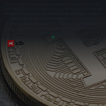
Les CFD sont des instruments complexes et présentent un risque
élevé de perte rapide en capital en raison de l'effet de levier.
77% de
comptes d'investisseurs de détail perdent de l'argent lors de la
négociation de CFD avec ce fournisseur.
Vous devez vous
assurer
que vous comprenez comment les CFD fonctionnent et
que vous pouvez vous permettre de prendre le risque probable de
perdre votre argent.