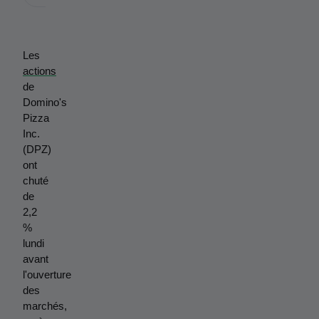
Les 
actions
de 
Domino's 
Pizza 
Inc. 
(DPZ) 
ont 
chuté 
de 
2,2 
% 
lundi 
avant 
l'ouverture 
des 
marchés, 