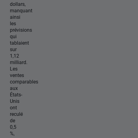
dollars,
manquant
ainsi
les
prévisions
qui
tablaient
sur
1,12
milliard.
Les
ventes
comparables
aux
États-
Unis
ont
reculé
de
0,5
%,