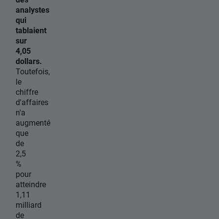
analystes
qui
tablaient
sur
4,05
dollars.
Toutefois,
le
chiffre
d'affaires
n'a
augmenté
que
de
2,5
%
pour
atteindre
1,11
milliard
de