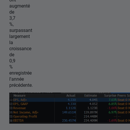
augmenté
de
3,7
%,
surpassant
largement
la
croissance
de
0,9
%
enregistrée
l'année
précédente.