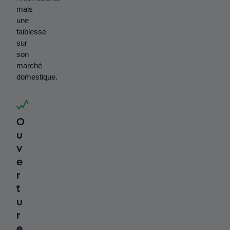
mais 
une 
faiblesse 
sur 
son 
marché 
domestique.
O
u
v
e
r
t
u
r
e