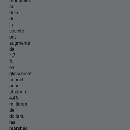
mondiales
au
détail
de
la
société
ont
augmenté
de
4,7
%
en
glissement
annuel
pour
atteindre
4,46
milliards
de
dollars,
les
marchés