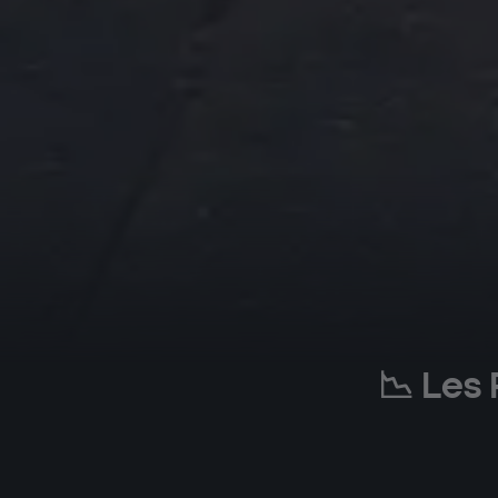
📉 Les 