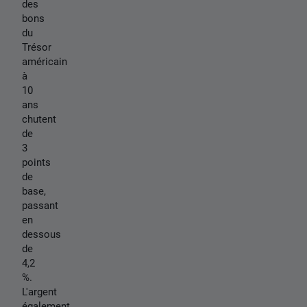
des
bons
du
Trésor
américain
à
10
ans
chutent
de
3
points
de
base,
passant
en
dessous
de
4,2
%.
L'argent
également