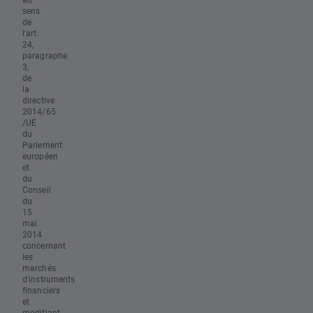
sens
de
l'art.
24,
paragraphe
3,
de
la
directive
2014/65
/UE
du
Parlement
européen
et
du
Conseil
du
15
mai
2014
concernant
les
marchés
d'instruments
financiers
et
modifiant