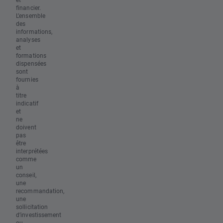
financier.
L’ensemble
des
informations,
analyses
et
formations
dispensées
sont
fournies
à
titre
indicatif
et
ne
doivent
pas
être
interprétées
comme
un
conseil,
une
recommandation,
une
sollicitation
d’investissement
ou