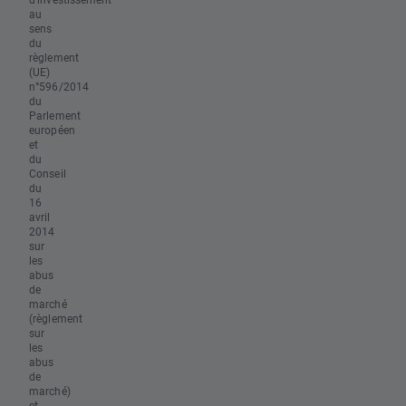
au
sens
du
règlement
(UE)
n°596/2014
du
Parlement
européen
et
du
Conseil
du
16
avril
2014
sur
les
abus
de
marché
(règlement
sur
les
abus
de
marché)
et