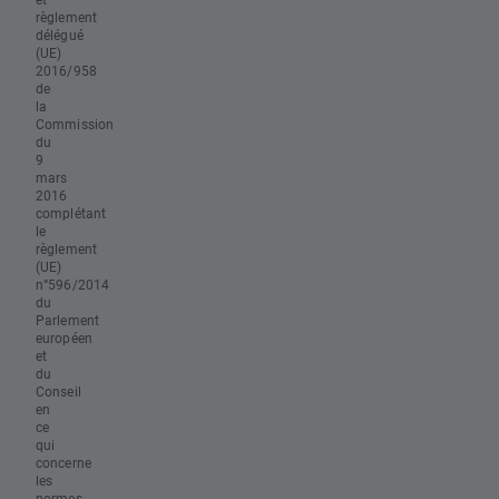
règlement
délégué
(UE)
2016/958
de
la
Commission
du
9
mars
2016
complétant
le
règlement
(UE)
n°596/2014
du
Parlement
européen
et
du
Conseil
en
ce
qui
concerne
les
normes