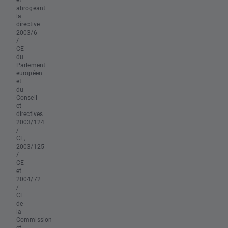
abrogeant
la
directive
2003/6
/
CE
du
Parlement
européen
et
du
Conseil
et
directives
2003/124
/
CE,
2003/125
/
CE
et
2004/72
/
CE
de
la
Commission
et