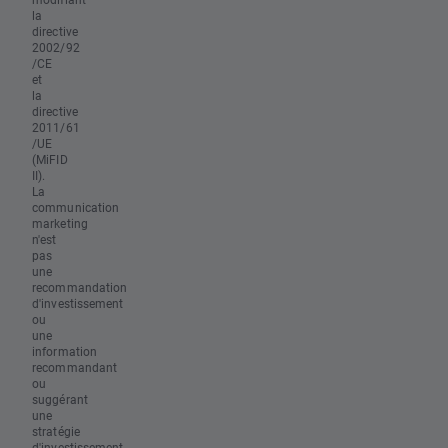
la
directive
2002/92
/CE
et
la
directive
2011/61
/UE
(MiFID
II).
La
communication
marketing
n'est
pas
une
recommandation
d'investissement
ou
une
information
recommandant
ou
suggérant
une
stratégie
d'investissement