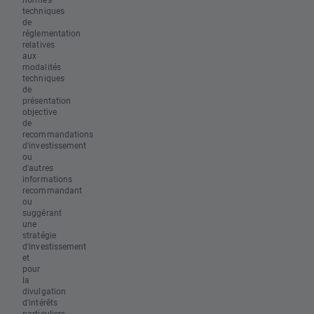
techniques
de
réglementation
relatives
aux
modalités
techniques
de
présentation
objective
de
recommandations
d'investissement
ou
d'autres
informations
recommandant
ou
suggérant
une
stratégie
d'investissement
et
pour
la
divulgation
d'intérêts
particuliers