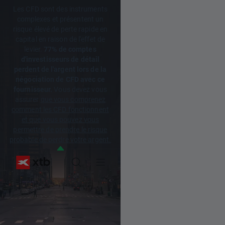
Les CFD sont des instruments
complexes et présentent un
risque élevé de perte rapide en
capital en raison de l'effet de
levier.
77% de comptes
d'investisseurs de détail
perdent de l'argent lors de la
négociation de CFD avec ce
fournisseur.
Vous devez vous
assurer
que vous comprenez
comment les CFD fonctionnent
et que vous pouvez vous
permettre de prendre le risque
probable de perdre votre argent.