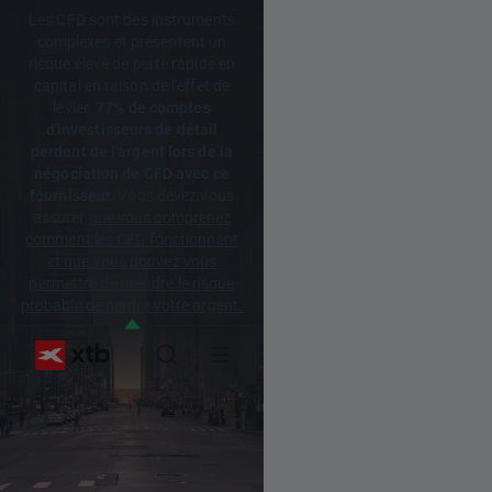
Les CFD sont des instruments
complexes et présentent un
risque élevé de perte rapide en
capital en raison de l'effet de
levier.
77% de comptes
d'investisseurs de détail
perdent de l'argent lors de la
négociation de CFD avec ce
fournisseur.
Vous devez vous
assurer
que vous comprenez
comment les CFD fonctionnent
et que vous pouvez vous
permettre de prendre le risque
probable de perdre votre argent.