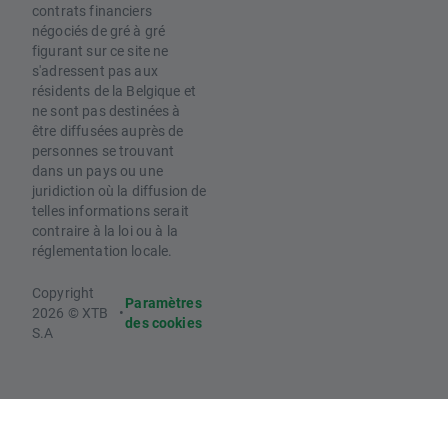
contrats financiers
négociés de gré à gré
figurant sur ce site ne
s'adressent pas aux
résidents de la Belgique et
ne sont pas destinées à
être diffusées auprès de
personnes se trouvant
dans un pays ou une
juridiction où la diffusion de
telles informations serait
contraire à la loi ou à la
réglementation locale.
Copyright
Paramètres
2026 © XTB
•
des cookies
S.A