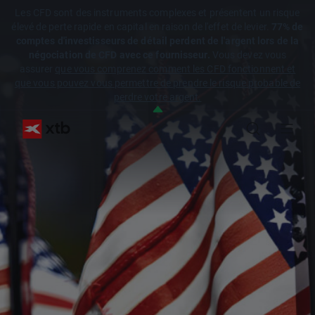
Les CFD sont des instruments complexes et présentent un risque
élevé de perte rapide en capital en raison de l'effet de levier.
77% de
comptes d'investisseurs de détail perdent de l'argent lors de la
négociation de CFD avec ce fournisseur.
Vous devez vous
assurer
que vous comprenez comment les CFD fonctionnent et
que vous pouvez vous permettre de prendre le risque probable de
perdre votre argent.