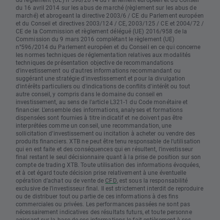
du 16 avril 2014 sur les abus de marché (règlement sur les abus de
marché) et abrogeant la directive 2003/6 / CE du Parlement européen
et du Conseil et directives 2003/124 / CE, 2003/125 / CE et 2004/72 /
CE de la Commission et règlement délégué (UE) 2016/958 de la
Commission du 9 mars 2016 complétant le règlement (UE)
n°596/2014 du Parlement européen et du Conseil en ce qui concerne
les normes techniques de réglementation relatives aux modalités
techniques de présentation objective de recommandations
d'investissement ou d'autres informations recommandant ou
suggérant une stratégie d'investissement et pour la divulgation
d'intérêts particuliers ou d'indications de conflits d'intérêt ou tout
autre conseil, y compris dans le domaine du conseil en
investissement, au sens de l'article L321-1 du Code monétaire et
financier. L’ensemble des informations, analyses et formations
dispensées sont fournies à titre indicatif et ne doivent pas être
interprétées comme un conseil, une recommandation, une
sollicitation d’investissement ou incitation à acheter ou vendre des
produits financiers. XTB ne peut être tenu responsable de l’utilisation
qui en est faite et des conséquences qui en résultent, l’investisseur
final restant le seul décisionnaire quant à la prise de position sur son
compte de trading XTB. Toute utilisation des informations évoquées,
et à cet égard toute décision prise relativement à une éventuelle
opération d’achat ou de vente de
CFD
, est sous la responsabilité
exclusive de l’investisseur final. Il est strictement interdit de reproduire
ou de distribuer tout ou partie de ces informations à des fins
commerciales ou privées. Les performances passées ne sont pas
nécessairement indicatives des résultats futurs, et toute personne
agissant sur la base de ces informations le fait entièrement à ses