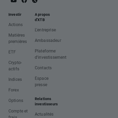
Investir
A propos
d'XTB
Actions
L'entreprise
Matières
Ambassadeur
premières
Plateforme
ETF
d'investissement
Crypto-
Contacts
actifs
Espace
Indices
presse
Forex
Relations
Options
investisseurs
Compte et
Actualités
frais