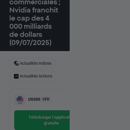
commerciales ;
Nvidia franchit
le cap des 4
000 milliards
de dollars
(09/07/2025)
Actualités Indices
Actualités Actions
-
Nvidia
A
US500
CFD
-
NVDA.US, 
Télécharger l'application
Téléchar
gratuite