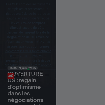
Les CFD sont des instruments
complexes et présentent un
risque élevé de perte rapide en
capital en raison de l'effet de
levier.
77% de comptes
d'investisseurs de détail
perdent de l'argent lors de la
négociation de CFD avec ce
fournisseur.
Vous devez vous
assurer
que vous comprenez
comment les CFD fonctionnent
et que vous pouvez vous
permettre de prendre le risque
probable de perdre votre argent.
16:06 · 9 juillet 2025
OUVERTURE
US : regain
d'optimisme
dans les
négociations