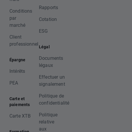
Rapports
Conditions
par
Cotation
marché
ESG
Client
professionnel
Légal
Documents
Épargne
légaux
Intérêts
Effectuer un
PEA
signalement
Politique de
Carte et
confidentialité
paiements
Politique
Carte XTB
relative
aux
Formation