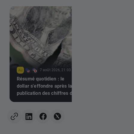
7 août 2026, 21:03
7 août 2026
Résumé quotidien : le
Qui va créer la surp
dollar s'effondre après la
avec ses résultats l
publication des chiffres de
semaine prochaine 
l'emploi, l'or repart à la
(07/08/2026)
hausse