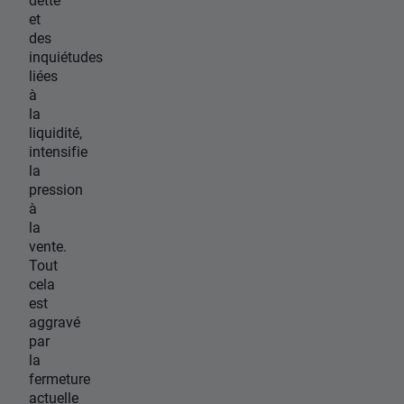
et
des
inquiétudes
liées
à
la
liquidité,
intensifie
la
pression
à
la
vente.
Tout
cela
est
aggravé
par
la
fermeture
actuelle