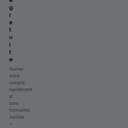
g
r
a
t
u
i
t
e
Ouvrez
votre
compte
rapidement
et
sans
formalités
inutiles
—