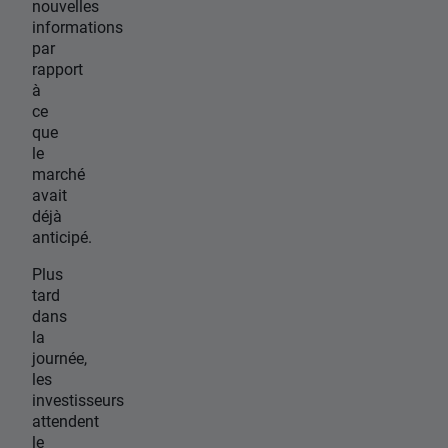
nouvelles
informations
par
rapport
à
ce
que
le
marché
avait
déjà
anticipé.
Plus
tard
dans
la
journée,
les
investisseurs
attendent
le