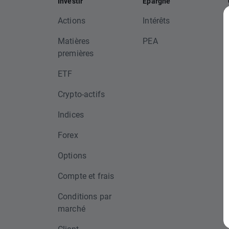
Investir
Épargne
Actions
Intérêts
Matières
PEA
premières
ETF
Crypto-actifs
Indices
Forex
Options
Compte et frais
Conditions par
marché
Client