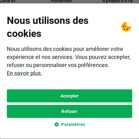
Carte et
Formation
A propos d'XTB
paiements
XTB Academy
L'entreprise
Nous utilisons des
Carte XTB
Analyses
Ambassadeur
cookies
Webinaires
Plateforme
d'investissemen
Nous utilisons des cookies pour améliorer votre
Calendrier
expérience et nos services. Vous pouvez accepter,
économique
Contacts
refuser ou personnaliser vos préférences.
Aide
Espace presse
En savoir plus.
Sécurité en ligne
Accepter
Refuser
Paramètres