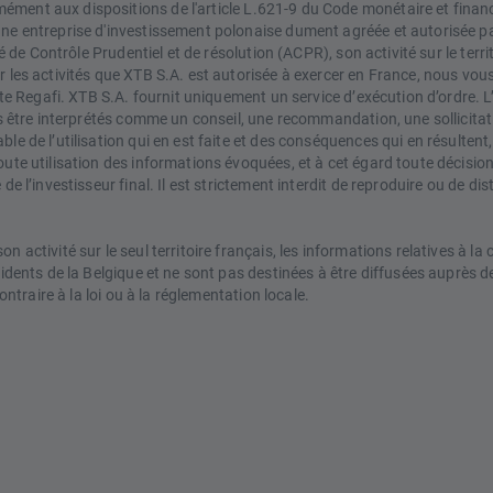
ment aux dispositions de l'article L.621-9 du Code monétaire et financ
une entreprise d'investissement polonaise dument agréée et autorisée par
té de Contrôle Prudentiel et de résolution (ACPR), son activité sur le terr
 les activités que XTB S.A. est autorisée à exercer en France, nous vous
 site Regafi. XTB S.A. fournit uniquement un service d’exécution d’ordre
pas être interprétés comme un conseil, une recommandation, une sollicita
e de l’utilisation qui en est faite et des conséquences qui en résultent, 
oute utilisation des informations évoquées, et à cet égard toute décisio
de l’investisseur final. Il est strictement interdit de reproduire ou de di
n activité sur le seul territoire français, les informations relatives à l
ésidents de la Belgique et ne sont pas destinées à être diffusées auprè
ontraire à la loi ou à la réglementation locale.