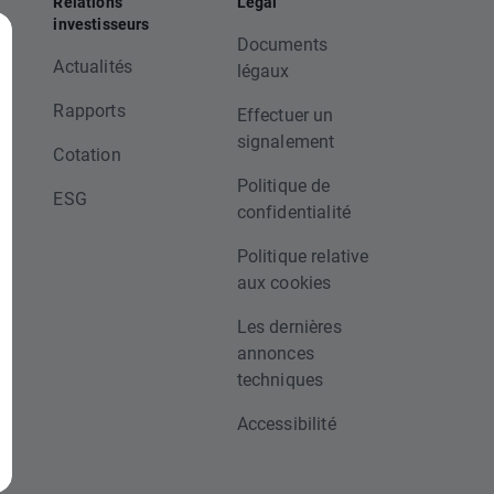
Relations
Légal
investisseurs
Documents
Actualités
légaux
Rapports
Effectuer un
signalement
Cotation
t
Politique de
ESG
confidentialité
Politique relative
aux cookies
Les dernières
annonces
techniques
Accessibilité