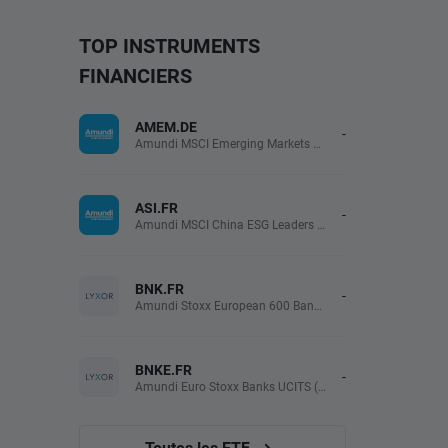
TOP INSTRUMENTS
FINANCIERS
AMEM.DE
-
Amundi MSCI Emerging Markets UCITS (Acc EUR)
ASI.FR
-
Amundi MSCI China ESG Leaders Extra (DR) UCITS (Acc EUR)
BNK.FR
-
Amundi Stoxx European 600 Banks UCITS(Acc EUR)
BNKE.FR
-
Amundi Euro Stoxx Banks UCITS (Acc EUR)
Toutes les ETF