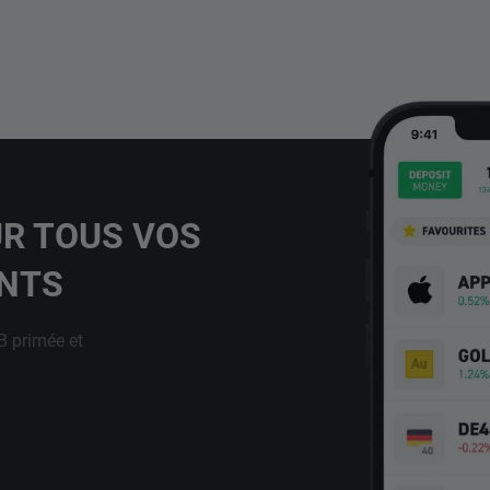
UR TOUS VOS
ENTS
B primée et