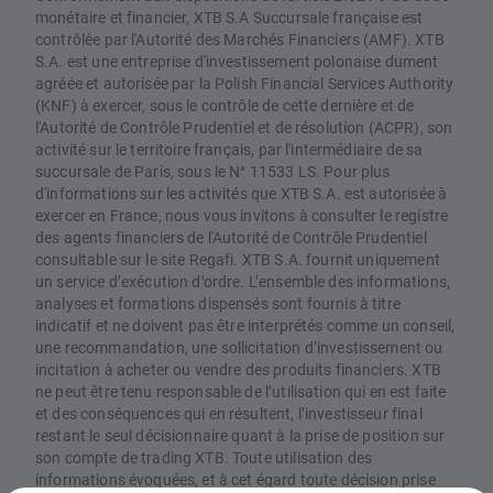
monétaire et financier, XTB S.A Succursale française est
contrôlée par l'Autorité des Marchés Financiers (AMF). XTB
S.A. est une entreprise d'investissement polonaise dument
agréée et autorisée par la Polish Financial Services Authority
(KNF) à exercer, sous le contrôle de cette dernière et de
l'Autorité de Contrôle Prudentiel et de résolution (ACPR), son
activité sur le territoire français, par l'intermédiaire de sa
succursale de Paris, sous le N° 11533 LS. Pour plus
d'informations sur les activités que XTB S.A. est autorisée à
exercer en France, nous vous invitons à consulter le registre
des agents financiers de l'Autorité de Contrôle Prudentiel
consultable sur le site Regafi. XTB S.A. fournit uniquement
un service d’exécution d’ordre. L’ensemble des informations,
analyses et formations dispensés sont fournis à titre
indicatif et ne doivent pas être interprétés comme un conseil,
une recommandation, une sollicitation d’investissement ou
incitation à acheter ou vendre des produits financiers. XTB
ne peut être tenu responsable de l’utilisation qui en est faite
et des conséquences qui en résultent, l’investisseur final
restant le seul décisionnaire quant à la prise de position sur
son compte de trading XTB. Toute utilisation des
informations évoquées, et à cet égard toute décision prise