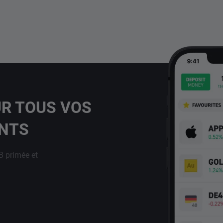
UR TOUS VOS
ENTS
B primée et