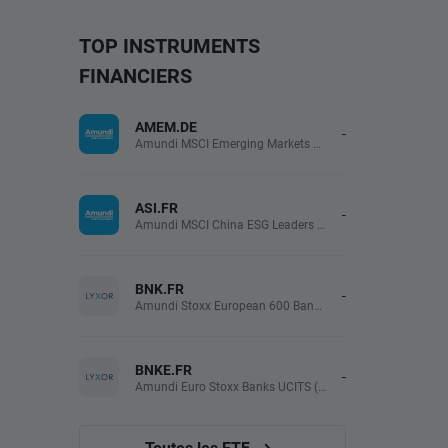
TOP INSTRUMENTS
FINANCIERS
AMEM.DE
-
Amundi MSCI Emerging Markets UCITS (Acc EUR)
ASI.FR
-
Amundi MSCI China ESG Leaders Extra (DR) UCITS (Acc EUR)
BNK.FR
-
Amundi Stoxx European 600 Banks UCITS(Acc EUR)
BNKE.FR
-
Amundi Euro Stoxx Banks UCITS (Acc EUR)
Toutes les ETF