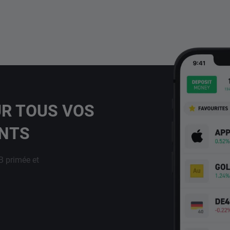
UR TOUS VOS
ENTS
B primée et