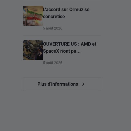
L'accord sur Ormuz se
concrétise
5 août 2026
OUVERTURE US : AMD et
SpaceX n'ont pa...
5 août 2026
Plus d'informations