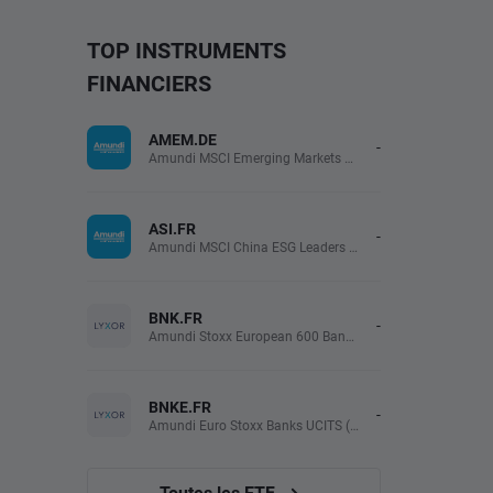
TOP INSTRUMENTS
FINANCIERS
AMEM.DE
-
Amundi MSCI Emerging Markets UCITS (Acc EUR)
ASI.FR
-
Amundi MSCI China ESG Leaders Extra (DR) UCITS (Acc EUR)
BNK.FR
-
Amundi Stoxx European 600 Banks UCITS(Acc EUR)
BNKE.FR
-
Amundi Euro Stoxx Banks UCITS (Acc EUR)
Toutes les ETF