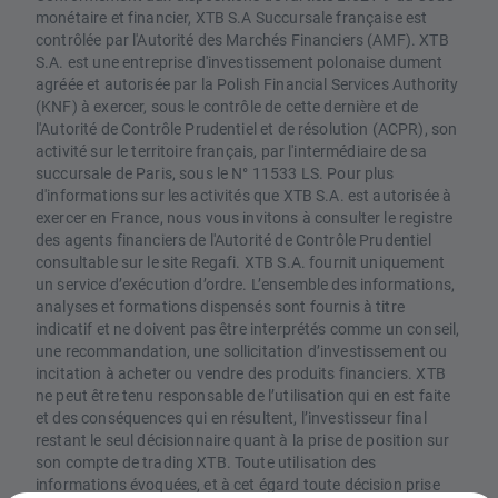
monétaire et financier, XTB S.A Succursale française est
contrôlée par l'Autorité des Marchés Financiers (AMF). XTB
S.A. est une entreprise d'investissement polonaise dument
agréée et autorisée par la Polish Financial Services Authority
(KNF) à exercer, sous le contrôle de cette dernière et de
l'Autorité de Contrôle Prudentiel et de résolution (ACPR), son
activité sur le territoire français, par l'intermédiaire de sa
succursale de Paris, sous le N° 11533 LS. Pour plus
d'informations sur les activités que XTB S.A. est autorisée à
exercer en France, nous vous invitons à consulter le registre
des agents financiers de l'Autorité de Contrôle Prudentiel
consultable sur le site Regafi. XTB S.A. fournit uniquement
un service d’exécution d’ordre. L’ensemble des informations,
analyses et formations dispensés sont fournis à titre
indicatif et ne doivent pas être interprétés comme un conseil,
une recommandation, une sollicitation d’investissement ou
incitation à acheter ou vendre des produits financiers. XTB
ne peut être tenu responsable de l’utilisation qui en est faite
et des conséquences qui en résultent, l’investisseur final
restant le seul décisionnaire quant à la prise de position sur
son compte de trading XTB. Toute utilisation des
informations évoquées, et à cet égard toute décision prise