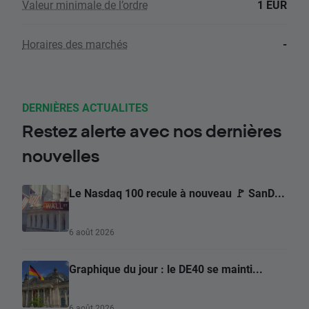
Valeur minimale de l’ordre
1 EUR
Horaires des marchés
-
DERNIÈRES ACTUALITES
Restez alerte avec nos dernières
nouvelles
Le Nasdaq 100 recule à nouveau 🚩 SanD...
6 août 2026
Graphique du jour : le DE40 se mainti...
6 août 2026