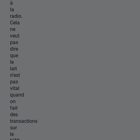
à
la
radio.
Cela
ne
veut
pas
dire
que
le
lait
n’est
pas
vital
quand
on
fait
des
transactions
sur
le