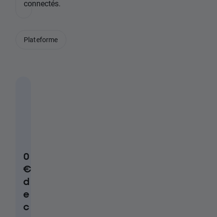
connectés.
Plateforme
0
€
d
e
c