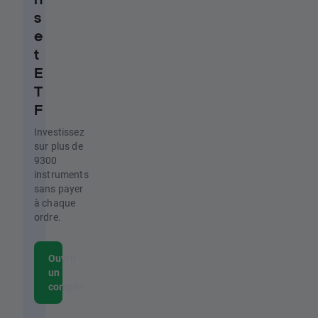
s
e
t
E
T
F
Investissez
sur plus de
9300
instruments
sans payer
à chaque
ordre.
Ouvrir
un
compte