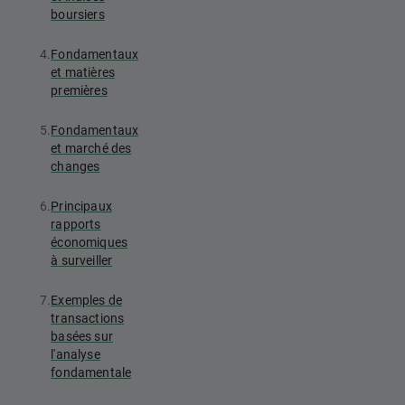
boursiers
4.
Fondamentaux
et matières
premières
5.
Fondamentaux
et marché des
changes
6.
Principaux
rapports
économiques
à surveiller
7.
Exemples de
transactions
basées sur
l'analyse
fondamentale