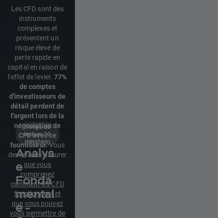
Les CFD sont des
instruments
complexes et
présentent un
risque élevé de
perte rapide en
capital en raison de
l'effet de levier.
77%
de comptes
d'investisseurs de
détail perdent de
l'argent lors de la
négociation de
Temps de
lecture 10
CFD avec ce
minute(s)
fournisseur.
Vous
Analys
devez vous assurer
e
que vous
comprenez
Fonda
comment les CFD
mental
fonctionnent et
que vous pouvez
e -
vous permettre de