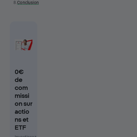
8.
Conclusion
0€
de
com
missi
on sur
actio
ns et
ETF
Investissez