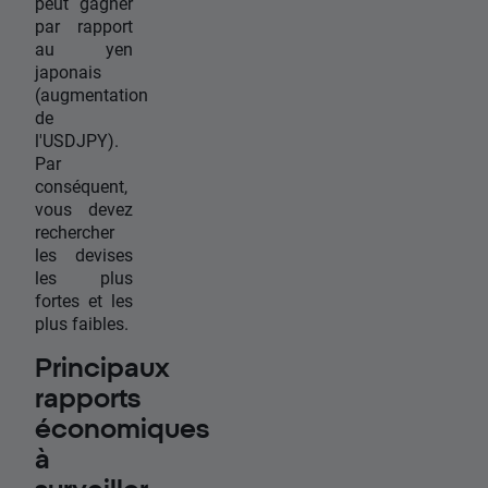
peut gagner
par rapport
au yen
japonais
(augmentation
de
l'USDJPY).
Par
conséquent,
vous devez
rechercher
les devises
les plus
fortes et les
plus faibles.
Principaux
rapports
économiques
à