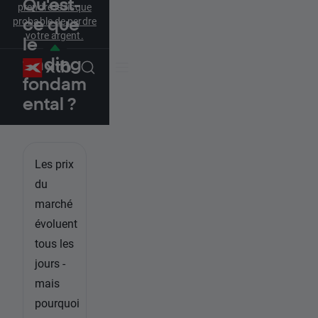
Qu'est-
prendre le risque
probable de perdre
ce que
votre argent.
le
trading
fondam
ental ?
Les prix
du
marché
évoluent
tous les
jours -
mais
pourquoi