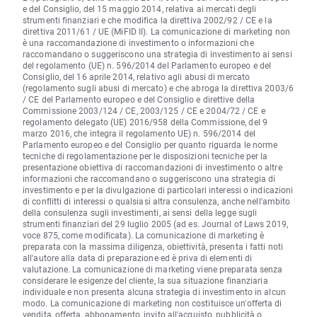
e del Consiglio, del 15 maggio 2014, relativa ai mercati degli
strumenti finanziari e che modifica la direttiva 2002/92 / CE e la
direttiva 2011/61 / UE (MiFID II). La comunicazione di marketing non
è una raccomandazione di investimento o informazioni che
raccomandano o suggeriscono una strategia di investimento ai sensi
del regolamento (UE) n. 596/2014 del Parlamento europeo e del
Consiglio, del 16 aprile 2014, relativo agli abusi di mercato
(regolamento sugli abusi di mercato) e che abroga la direttiva 2003/6
/ CE del Parlamento europeo e del Consiglio e direttive della
Commissione 2003/124 / CE, 2003/125 / CE e 2004/72 / CE e
regolamento delegato (UE) 2016/958 della Commissione, del 9
marzo 2016, che integra il regolamento UE) n. 596/2014 del
Parlamento europeo e del Consiglio per quanto riguarda le norme
tecniche di regolamentazione per le disposizioni tecniche per la
presentazione obiettiva di raccomandazioni di investimento o altre
informazioni che raccomandano o suggeriscono una strategia di
investimento e per la divulgazione di particolari interessi o indicazioni
di conflitti di interessi o qualsiasi altra consulenza, anche nell'ambito
della consulenza sugli investimenti, ai sensi della legge sugli
strumenti finanziari del 29 luglio 2005 (ad es. Journal of Laws 2019,
voce 875, come modificata). La comunicazione di marketing è
preparata con la massima diligenza, obiettività, presenta i fatti noti
all'autore alla data di preparazione ed è priva di elementi di
valutazione. La comunicazione di marketing viene preparata senza
considerare le esigenze del cliente, la sua situazione finanziaria
individuale e non presenta alcuna strategia di investimento in alcun
modo. La comunicazione di marketing non costituisce un'offerta di
vendita, offerta, abbonamento, invito all'acquisto, pubblicità o