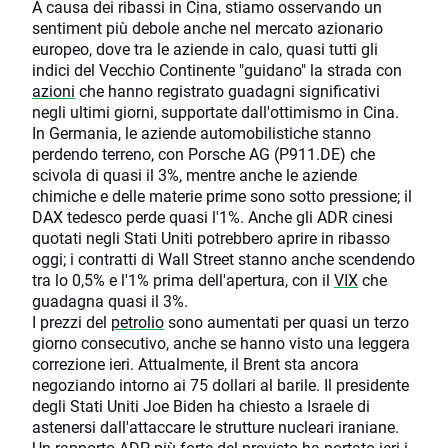
A causa dei ribassi in Cina, stiamo osservando un
sentiment più debole anche nel mercato azionario
europeo, dove tra le aziende in calo, quasi tutti gli
indici del Vecchio Continente "guidano" la strada con
azioni
che hanno registrato guadagni significativi
negli ultimi giorni, supportate dall'ottimismo in Cina.
In Germania, le aziende automobilistiche stanno
perdendo terreno, con Porsche AG (P911.DE) che
scivola di quasi il 3%, mentre anche le aziende
chimiche e delle materie prime sono sotto pressione; il
DAX tedesco perde quasi l'1%. Anche gli ADR cinesi
quotati negli Stati Uniti potrebbero aprire in ribasso
oggi; i contratti di Wall Street stanno anche scendendo
tra lo 0,5% e l'1% prima dell'apertura, con il
VIX
che
guadagna quasi il 3%.
I prezzi del
petrolio
sono aumentati per quasi un terzo
giorno consecutivo, anche se hanno visto una leggera
correzione ieri. Attualmente, il Brent sta ancora
negoziando intorno ai 75 dollari al barile. Il presidente
degli Stati Uniti Joe Biden ha chiesto a Israele di
astenersi dall'attaccare le strutture nucleari iraniane.
Un rapporto ADP più forte del previsto ha portato ieri i