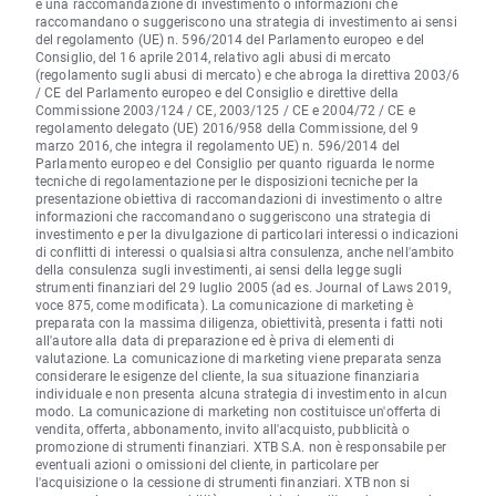
è una raccomandazione di investimento o informazioni che
raccomandano o suggeriscono una strategia di investimento ai sensi
del regolamento (UE) n. 596/2014 del Parlamento europeo e del
Consiglio, del 16 aprile 2014, relativo agli abusi di mercato
(regolamento sugli abusi di mercato) e che abroga la direttiva 2003/6
/ CE del Parlamento europeo e del Consiglio e direttive della
Commissione 2003/124 / CE, 2003/125 / CE e 2004/72 / CE e
regolamento delegato (UE) 2016/958 della Commissione, del 9
marzo 2016, che integra il regolamento UE) n. 596/2014 del
Parlamento europeo e del Consiglio per quanto riguarda le norme
tecniche di regolamentazione per le disposizioni tecniche per la
presentazione obiettiva di raccomandazioni di investimento o altre
informazioni che raccomandano o suggeriscono una strategia di
investimento e per la divulgazione di particolari interessi o indicazioni
di conflitti di interessi o qualsiasi altra consulenza, anche nell'ambito
della consulenza sugli investimenti, ai sensi della legge sugli
strumenti finanziari del 29 luglio 2005 (ad es. Journal of Laws 2019,
voce 875, come modificata). La comunicazione di marketing è
preparata con la massima diligenza, obiettività, presenta i fatti noti
all'autore alla data di preparazione ed è priva di elementi di
valutazione. La comunicazione di marketing viene preparata senza
considerare le esigenze del cliente, la sua situazione finanziaria
individuale e non presenta alcuna strategia di investimento in alcun
modo. La comunicazione di marketing non costituisce un'offerta di
vendita, offerta, abbonamento, invito all'acquisto, pubblicità o
promozione di strumenti finanziari. XTB S.A. non è responsabile per
eventuali azioni o omissioni del cliente, in particolare per
l'acquisizione o la cessione di strumenti finanziari. XTB non si