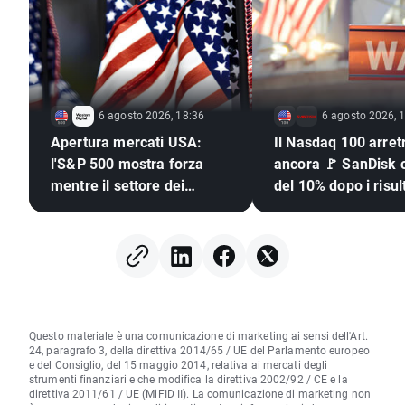
6 agosto 2026, 18:36
6 agosto 2026, 
Apertura mercati USA:
Il Nasdaq 100 arret
l'S&P 500 mostra forza
ancora 🚩 SanDisk c
mentre il settore dei
del 10% dopo i risult
semiconduttori resta
semiconduttori sott
indietro 🚩
pressione
Questo materiale è una comunicazione di marketing ai sensi dell'Art.
24, paragrafo 3, della direttiva 2014/65 / UE del Parlamento europeo
e del Consiglio, del 15 maggio 2014, relativa ai mercati degli
strumenti finanziari e che modifica la direttiva 2002/92 / CE e la
direttiva 2011/61 / UE (MiFID II). La comunicazione di marketing non