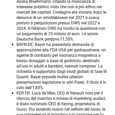
Asoka Woehrmann, citando la mancanza di
interesse pubblico visto che non è più attivo nei
mercati dei capitali. L’indagine era iniziata dopo le
denunce di un whistleblower nel 2021 e aveva
portato a perquisizioni presso DWS nel 2022 e
2024. A febbraio DWS ha risolto la questione con
un pagamento di 25 milioni di euro. Le azioni
Deutsche Bank perdono l’1,55%.
BAYN.DE: Bayer ha presentato domanda di
approvazione alla FDA USA per gadoquatrane, un
agente di contrasto per risonanza magnetica a
basso dosaggio a base di gadolinio, destinato
all’uso in adulti e bambini, neonati compresi. La
richiesta è supportata dagli studi globali di fase III
Quanti. Bayer prevede inoltre ulteriori
presentazioni regolatorie in altri Paesi. Il titolo è in
calo dell’1,85%.
KER.FR: Luca de Meo, CEO di Renault noto per il
rilancio del marchio e mosse di marketing audaci,
è stato nominato CEO di Kering, proprietaria di
Gucci. Pur essendo nuovo nel settore del lusso, le
sue competenze di branding e la passione per lo