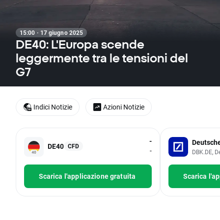
15:00 · 17 giugno 2025
DE40: L'Europa scende
leggermente tra le tensioni del
G7
Indici Notizie
Azioni Notizie
-
Deutsch
DE40
CFD
-
DBK.DE, D
Scarica l'applicazione gratuita
Scarica l'a