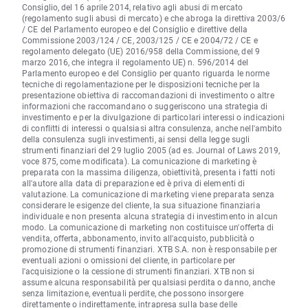
Consiglio, del 16 aprile 2014, relativo agli abusi di mercato
(regolamento sugli abusi di mercato) e che abroga la direttiva 2003/6
/ CE del Parlamento europeo e del Consiglio e direttive della
Commissione 2003/124 / CE, 2003/125 / CE e 2004/72 / CE e
regolamento delegato (UE) 2016/958 della Commissione, del 9
marzo 2016, che integra il regolamento UE) n. 596/2014 del
Parlamento europeo e del Consiglio per quanto riguarda le norme
tecniche di regolamentazione per le disposizioni tecniche per la
presentazione obiettiva di raccomandazioni di investimento o altre
informazioni che raccomandano o suggeriscono una strategia di
investimento e per la divulgazione di particolari interessi o indicazioni
di conflitti di interessi o qualsiasi altra consulenza, anche nell'ambito
della consulenza sugli investimenti, ai sensi della legge sugli
strumenti finanziari del 29 luglio 2005 (ad es. Journal of Laws 2019,
voce 875, come modificata). La comunicazione di marketing è
preparata con la massima diligenza, obiettività, presenta i fatti noti
all'autore alla data di preparazione ed è priva di elementi di
valutazione. La comunicazione di marketing viene preparata senza
considerare le esigenze del cliente, la sua situazione finanziaria
individuale e non presenta alcuna strategia di investimento in alcun
modo. La comunicazione di marketing non costituisce un'offerta di
vendita, offerta, abbonamento, invito all'acquisto, pubblicità o
promozione di strumenti finanziari. XTB S.A. non è responsabile per
eventuali azioni o omissioni del cliente, in particolare per
l'acquisizione o la cessione di strumenti finanziari. XTB non si
assume alcuna responsabilità per qualsiasi perdita o danno, anche
senza limitazione, eventuali perdite, che possono insorgere
direttamente o indirettamente, intrapresa sulla base delle