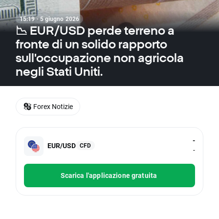
15:19 · 5 giugno 2026
📉 EUR/USD perde terreno a
fronte di un solido rapporto
sull'occupazione non agricola
negli Stati Uniti.
Forex Notizie
-
EUR/USD
CFD
-
Scarica l'applicazione gratuita