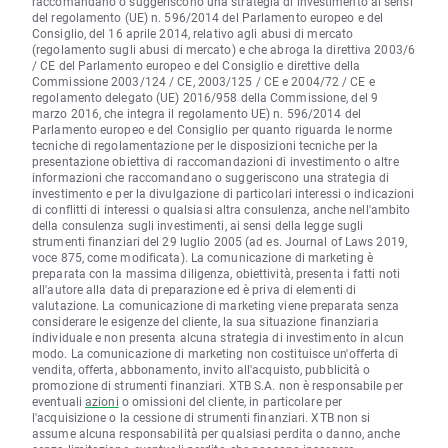
raccomandano o suggeriscono una strategia di investimento ai sensi
del regolamento (UE) n. 596/2014 del Parlamento europeo e del
Consiglio, del 16 aprile 2014, relativo agli abusi di mercato
(regolamento sugli abusi di mercato) e che abroga la direttiva 2003/6
/ CE del Parlamento europeo e del Consiglio e direttive della
Commissione 2003/124 / CE, 2003/125 / CE e 2004/72 / CE e
regolamento delegato (UE) 2016/958 della Commissione, del 9
marzo 2016, che integra il regolamento UE) n. 596/2014 del
Parlamento europeo e del Consiglio per quanto riguarda le norme
tecniche di regolamentazione per le disposizioni tecniche per la
presentazione obiettiva di raccomandazioni di investimento o altre
informazioni che raccomandano o suggeriscono una strategia di
investimento e per la divulgazione di particolari interessi o indicazioni
di conflitti di interessi o qualsiasi altra consulenza, anche nell'ambito
della consulenza sugli investimenti, ai sensi della legge sugli
strumenti finanziari del 29 luglio 2005 (ad es. Journal of Laws 2019,
voce 875, come modificata). La comunicazione di marketing è
preparata con la massima diligenza, obiettività, presenta i fatti noti
all'autore alla data di preparazione ed è priva di elementi di
valutazione. La comunicazione di marketing viene preparata senza
considerare le esigenze del cliente, la sua situazione finanziaria
individuale e non presenta alcuna strategia di investimento in alcun
modo. La comunicazione di marketing non costituisce un'offerta di
vendita, offerta, abbonamento, invito all'acquisto, pubblicità o
promozione di strumenti finanziari. XTB S.A. non è responsabile per
eventuali
azioni
o omissioni del cliente, in particolare per
l'acquisizione o la cessione di strumenti finanziari. XTB non si
assume alcuna responsabilità per qualsiasi perdita o danno, anche