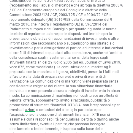
Consiglio, del 16 aprile 2014, relativo agli abusi di mercato
(regolamento sugli abusi di mercato) e che abroga la direttiva 2003/6
/ CE del Parlamento europeo e del Consiglio e direttive della
Commissione 2003/124 / CE, 2003/125 / CE e 2004/72 / CE e
regolamento delegato (UE) 2016/958 della Commissione, del 9
marzo 2016, che integra il regolamento UE) n. 596/2014 del
Parlamento europeo e del Consiglio per quanto riguarda le norme
tecniche di regolamentazione per le disposizioni tecniche per la
presentazione obiettiva di raccomandazioni di investimento o altre
informazioni che raccomandano o suggeriscono una strategia di
investimento e per la divulgazione di particolari interessi o indicazioni
di conflitti di interessi o qualsiasi altra consulenza, anche nell'ambito
della consulenza sugli investimenti, ai sensi della legge sugli
strumenti finanziari del 29 luglio 2005 (ad es. Journal of Laws 2019,
voce 875, come modificata). La comunicazione di marketing è
preparata con la massima diligenza, obiettività, presenta i fatti noti
all'autore alla data di preparazione ed è priva di elementi di
valutazione. La comunicazione di marketing viene preparata senza
considerare le esigenze del cliente, la sua situazione finanziaria
individuale e non presenta alcuna strategia di investimento in alcun
modo. La comunicazione di marketing non costituisce un'offerta di
vendita, offerta, abbonamento, invito all'acquisto, pubblicità o
promozione di strumenti finanziari. XTB S.A. non è responsabile per
eventuali
azioni
o omissioni del cliente, in particolare per
l'acquisizione o la cessione di strumenti finanziari. XTB non si
assume alcuna responsabilità per qualsiasi perdita o danno, anche
senza limitazione, eventuali perdite, che possono insorgere
direttamente o indirettamente, intrapresa sulla base delle