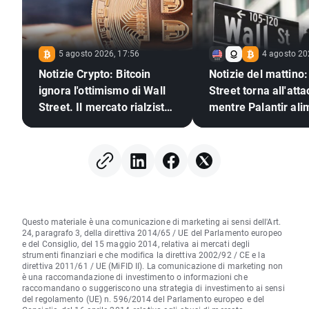
5 agosto 2026, 17:56
4 agosto 20
Notizie Crypto: Bitcoin
Notizie del mattino:
ignora l'ottimismo di Wall
Street torna all'att
Street. Il mercato rialzista
mentre Palantir ali
delle criptovalute è pronto
l'ottimismo sull'IA
a tornare?
Questo materiale è una comunicazione di marketing ai sensi dell'Art.
24, paragrafo 3, della direttiva 2014/65 / UE del Parlamento europeo
e del Consiglio, del 15 maggio 2014, relativa ai mercati degli
strumenti finanziari e che modifica la direttiva 2002/92 / CE e la
direttiva 2011/61 / UE (MiFID II). La comunicazione di marketing non
è una raccomandazione di investimento o informazioni che
raccomandano o suggeriscono una strategia di investimento ai sensi
del regolamento (UE) n. 596/2014 del Parlamento europeo e del