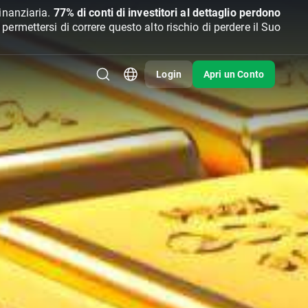
inanziaria.
77% di conti di investitori al dettaglio perdono
rmettersi di correre questo alto rischio di perdere il Suo
Login
Apri un Conto