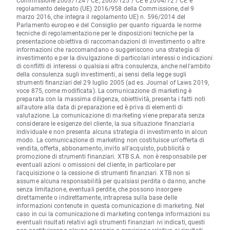
Commissione 2003/124 / CE, 2003/125 / CE e 2004/72 / CE e
regolamento delegato (UE) 2016/958 della Commissione, del 9
marzo 2016, che integra il regolamento UE) n. 596/2014 del
Parlamento europeo e del Consiglio per quanto riguarda le norme
tecniche di regolamentazione per le disposizioni tecniche per la
presentazione obiettiva di raccomandazioni di investimento o altre
informazioni che raccomandano o suggeriscono una strategia di
investimento e per la divulgazione di particolari interessi o indicazioni
di conflitti di interessi o qualsiasi altra consulenza, anche nell'ambito
della consulenza sugli investimenti, ai sensi della legge sugli
strumenti finanziari del 29 luglio 2005 (ad es. Journal of Laws 2019,
voce 875, come modificata). La comunicazione di marketing è
preparata con la massima diligenza, obiettività, presenta i fatti noti
all'autore alla data di preparazione ed è priva di elementi di
valutazione. La comunicazione di marketing viene preparata senza
considerare le esigenze del cliente, la sua situazione finanziaria
individuale e non presenta alcuna strategia di investimento in alcun
modo. La comunicazione di marketing non costituisce un'offerta di
vendita, offerta, abbonamento, invito all'acquisto, pubblicità o
promozione di strumenti finanziari. XTB S.A. non è responsabile per
eventuali azioni o omissioni del cliente, in particolare per
l'acquisizione o la cessione di strumenti finanziari. XTB non si
assume alcuna responsabilità per qualsiasi perdita o danno, anche
senza limitazione, eventuali perdite, che possono insorgere
direttamente o indirettamente, intrapresa sulla base delle
informazioni contenute in questa comunicazione di marketing. Nel
caso in cui la comunicazione di marketing contenga informazioni su
eventuali risultati relativi agli strumenti finanziari ivi indicati, questi