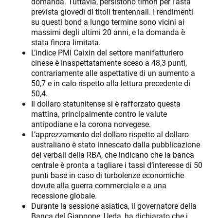
domanda. Tuttavia, persistono timori per l’asta
prevista giovedì di titoli trentennali. I rendimenti
su questi bond a lungo termine sono vicini ai
massimi degli ultimi 20 anni, e la domanda è
stata finora limitata.
L’indice PMI Caixin del settore manifatturiero
cinese è inaspettatamente sceso a 48,3 punti,
contrariamente alle aspettative di un aumento a
50,7 e in calo rispetto alla lettura precedente di
50,4.
Il dollaro statunitense si è rafforzato questa
mattina, principalmente contro le valute
antipodiane e la corona norvegese.
L’apprezzamento del dollaro rispetto al dollaro
australiano è stato innescato dalla pubblicazione
dei verbali della RBA, che indicano che la banca
centrale è pronta a tagliare i tassi d’interesse di 50
punti base in caso di turbolenze economiche
dovute alla guerra commerciale e a una
recessione globale.
Durante la sessione asiatica, il governatore della
Banca del Giappone, Ueda, ha dichiarato che i