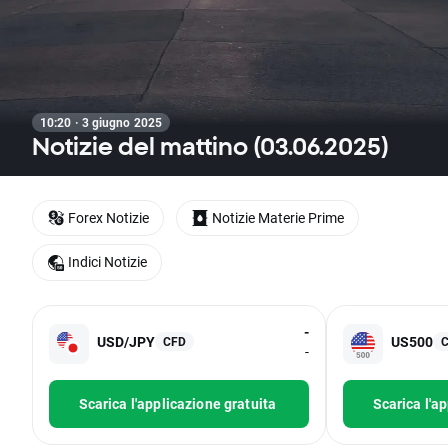
10:20 · 3 giugno 2025
Notizie del mattino (03.06.2025)
Forex Notizie
Notizie Materie Prime
Indici Notizie
-
USD/JPY
US500
CFD
-
Scarica l'applicazione gratuita
Scarica l'a