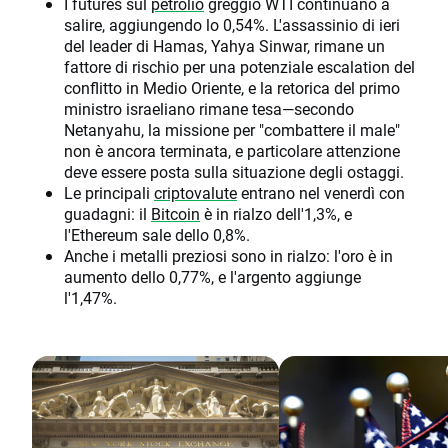
I futures sul
petrolio
greggio WTI continuano a
salire, aggiungendo lo 0,54%. L'assassinio di ieri
del leader di Hamas, Yahya Sinwar, rimane un
fattore di rischio per una potenziale escalation del
conflitto in Medio Oriente, e la retorica del primo
ministro israeliano rimane tesa—secondo
Netanyahu, la missione per "combattere il male"
non è ancora terminata, e particolare attenzione
deve essere posta sulla situazione degli ostaggi.
Le principali
criptovalute
entrano nel venerdì con
guadagni: il
Bitcoin
è in rialzo dell'1,3%, e
l'Ethereum sale dello 0,8%.
Anche i metalli preziosi sono in rialzo: l'oro è in
aumento dello 0,77%, e l'argento aggiunge
l'1,47%.