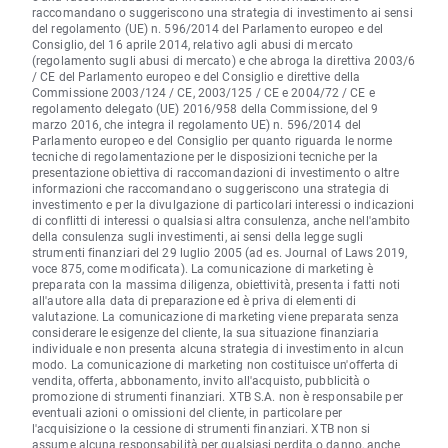
raccomandano o suggeriscono una strategia di investimento ai sensi
del regolamento (UE) n. 596/2014 del Parlamento europeo e del
Consiglio, del 16 aprile 2014, relativo agli abusi di mercato
(regolamento sugli abusi di mercato) e che abroga la direttiva 2003/6
/ CE del Parlamento europeo e del Consiglio e direttive della
Commissione 2003/124 / CE, 2003/125 / CE e 2004/72 / CE e
regolamento delegato (UE) 2016/958 della Commissione, del 9
marzo 2016, che integra il regolamento UE) n. 596/2014 del
Parlamento europeo e del Consiglio per quanto riguarda le norme
tecniche di regolamentazione per le disposizioni tecniche per la
presentazione obiettiva di raccomandazioni di investimento o altre
informazioni che raccomandano o suggeriscono una strategia di
investimento e per la divulgazione di particolari interessi o indicazioni
di conflitti di interessi o qualsiasi altra consulenza, anche nell'ambito
della consulenza sugli investimenti, ai sensi della legge sugli
strumenti finanziari del 29 luglio 2005 (ad es. Journal of Laws 2019,
voce 875, come modificata). La comunicazione di marketing è
preparata con la massima diligenza, obiettività, presenta i fatti noti
all'autore alla data di preparazione ed è priva di elementi di
valutazione. La comunicazione di marketing viene preparata senza
considerare le esigenze del cliente, la sua situazione finanziaria
individuale e non presenta alcuna strategia di investimento in alcun
modo. La comunicazione di marketing non costituisce un'offerta di
vendita, offerta, abbonamento, invito all'acquisto, pubblicità o
promozione di strumenti finanziari. XTB S.A. non è responsabile per
eventuali azioni o omissioni del cliente, in particolare per
l'acquisizione o la cessione di strumenti finanziari. XTB non si
assume alcuna responsabilità per qualsiasi perdita o danno, anche