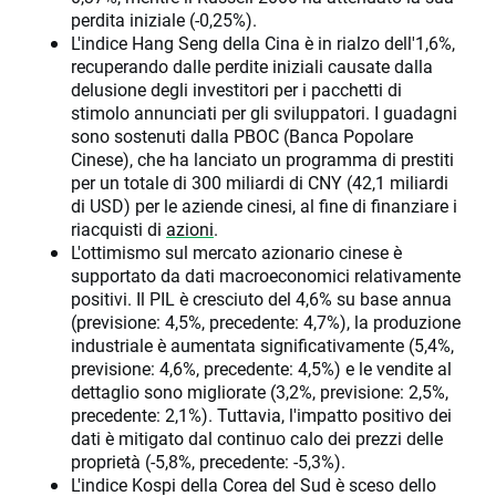
perdita iniziale (-0,25%).
L'indice Hang Seng della Cina è in rialzo dell'1,6%,
recuperando dalle perdite iniziali causate dalla
delusione degli investitori per i pacchetti di
stimolo annunciati per gli sviluppatori. I guadagni
sono sostenuti dalla PBOC (Banca Popolare
Cinese), che ha lanciato un programma di prestiti
per un totale di 300 miliardi di CNY (42,1 miliardi
di USD) per le aziende cinesi, al fine di finanziare i
riacquisti di
azioni
.
L'ottimismo sul mercato azionario cinese è
supportato da dati macroeconomici relativamente
positivi. Il PIL è cresciuto del 4,6% su base annua
(previsione: 4,5%, precedente: 4,7%), la produzione
industriale è aumentata significativamente (5,4%,
previsione: 4,6%, precedente: 4,5%) e le vendite al
dettaglio sono migliorate (3,2%, previsione: 2,5%,
precedente: 2,1%). Tuttavia, l'impatto positivo dei
dati è mitigato dal continuo calo dei prezzi delle
proprietà (-5,8%, precedente: -5,3%).
L'indice Kospi della Corea del Sud è sceso dello