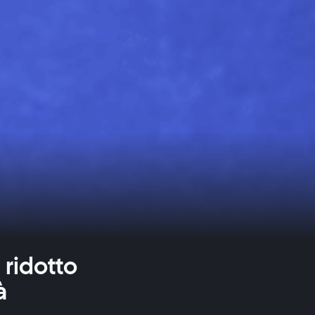
 ridotto
à