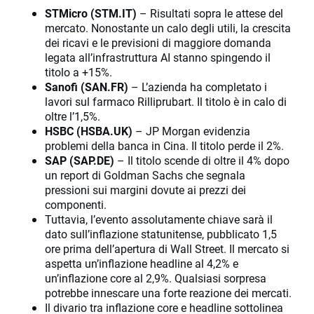
STMicro (STM.IT)
– Risultati sopra le attese del
mercato. Nonostante un calo degli utili, la crescita
dei ricavi e le previsioni di maggiore domanda
legata all’infrastruttura AI stanno spingendo il
titolo a +15%.
Sanofi (SAN.FR)
– L’azienda ha completato i
lavori sul farmaco Rilliprubart. Il titolo è in calo di
oltre l’1,5%.
HSBC (HSBA.UK)
– JP Morgan evidenzia
problemi della banca in Cina. Il titolo perde il 2%.
SAP (SAP.DE)
– Il titolo scende di oltre il 4% dopo
un report di Goldman Sachs che segnala
pressioni sui margini dovute ai prezzi dei
componenti.
Tuttavia, l’evento assolutamente chiave sarà il
dato sull’inflazione statunitense, pubblicato 1,5
ore prima dell’apertura di Wall Street. Il mercato si
aspetta un’inflazione headline al 4,2% e
un’inflazione core al 2,9%. Qualsiasi sorpresa
potrebbe innescare una forte reazione dei mercati.
Il divario tra inflazione core e headline sottolinea