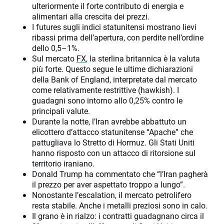
ulteriormente il forte contributo di energia e
alimentari alla crescita dei prezzi.
I futures sugli indici statunitensi mostrano lievi
ribassi prima dell’apertura, con perdite nell’ordine
dello 0,5–1%.
Sul mercato
FX
, la sterlina britannica è la valuta
più forte. Questo segue le ultime dichiarazioni
della Bank of England, interpretate dal mercato
come relativamente restrittive (hawkish). I
guadagni sono intorno allo 0,25% contro le
principali valute.
Durante la notte, l’Iran avrebbe abbattuto un
elicottero d’attacco statunitense “Apache” che
pattugliava lo Stretto di Hormuz. Gli Stati Uniti
hanno risposto con un attacco di ritorsione sul
territorio iraniano.
Donald Trump ha commentato che “l’Iran pagherà
il prezzo per aver aspettato troppo a lungo”.
Nonostante l’escalation, il mercato petrolifero
resta stabile. Anche i metalli preziosi sono in calo.
Il grano è in rialzo: i contratti guadagnano circa il