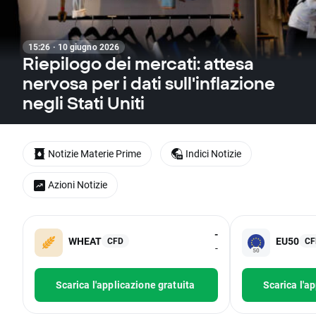
15:26 · 10 giugno 2026
Riepilogo dei mercati: attesa
nervosa per i dati sull'inflazione
negli Stati Uniti
Notizie Materie Prime
Indici Notizie
Azioni Notizie
-
WHEAT
EU50
CFD
CF
-
Scarica l'applicazione gratuita
Scarica l'a