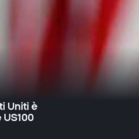
i Uniti è
ce US100