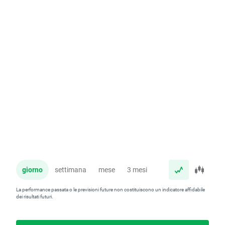
giorno
settimana
mese
3 mesi
anno
La performance passata o le previsioni future non costituiscono un indicatore affidabile
dei risultati futuri.