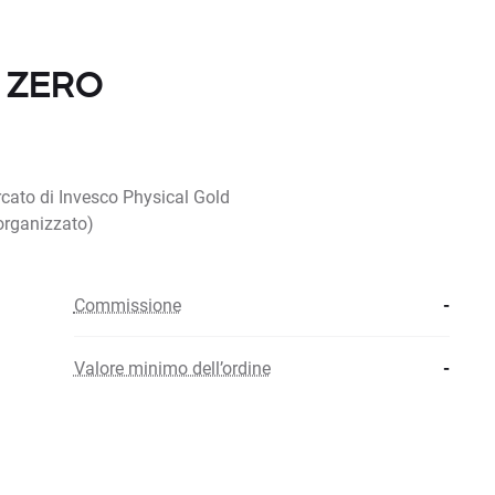
n ZERO
rcato di Invesco Physical Gold
organizzato)
Commissione
-
Valore minimo dell’ordine
-