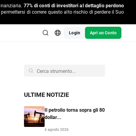
inanziaria.
77% di conti di investitori al dettaglio perdono
rmettersi di correre questo alto rischio di perdere il Suo
Login
Apri un Conto
ULTIME NOTIZIE
Il petrolio torna sopra gli 80
dollar...
6 agosto 2026