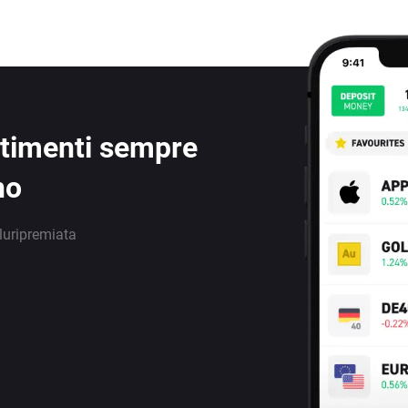
estimenti sempre
no
luripremiata