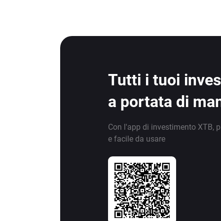
Tutti i tuoi inv
a portata di ma
Con l'app di investimento XTB, p
e facile da usare