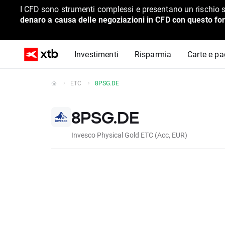
I CFD sono strumenti complessi e presentano un rischio s
denaro a causa delle negoziazioni in CFD con questo for
Investimenti
Risparmia
Carte e p
ETC
8PSG.DE
8PSG.DE
Invesco Physical Gold ETC (Acc, EUR)