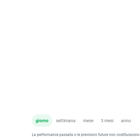
giorno
settimana
mese
3 mesi
anno
La performance passata o le previsioni future non costituiscono un