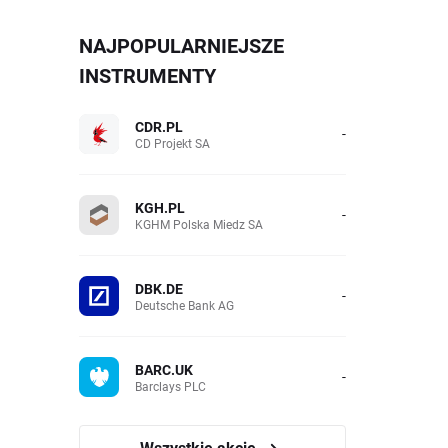
NAJPOPULARNIEJSZE
INSTRUMENTY
CDR.PL
-
CD Projekt SA
KGH.PL
-
KGHM Polska Miedz SA
DBK.DE
-
Deutsche Bank AG
BARC.UK
-
Barclays PLC
Wszystkie akcje