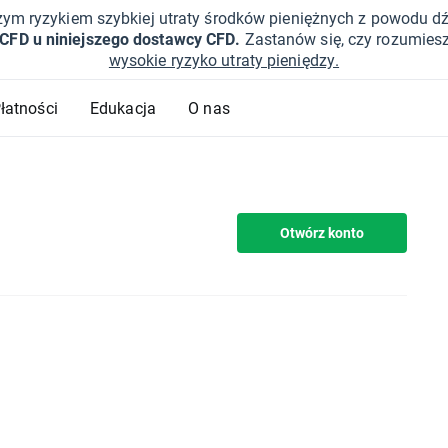
żym ryzykiem szybkiej utraty środków pieniężnych z powodu d
 CFD u niniejszego dostawcy CFD.
Zastanów się, czy rozumies
wysokie ryzyko utraty pieniędzy.
Płatności
Edukacja
O nas
Otwórz konto