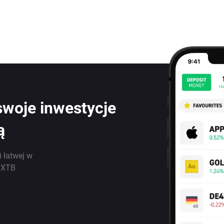
swoje inwestycje
ą
i łatwej w
j XTB