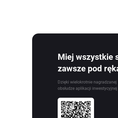
Miej wszystkie 
zawsze pod ręk
Dzięki wielokrotnie nagradzanej 
obsłudze aplikacji inwestycyjne