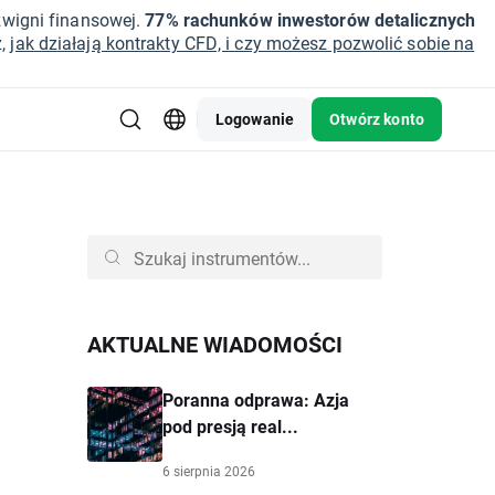
źwigni finansowej.
77% rachunków inwestorów detalicznych
z,
jak działają kontrakty CFD, i czy możesz pozwolić sobie na
Logowanie
Otwórz konto
AKTUALNE WIADOMOŚCI
Poranna odprawa: Azja
pod presją real...
6 sierpnia 2026