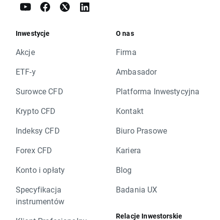
Inwestycje
O nas
Akcje
Firma
ETF-y
Ambasador
Surowce CFD
Platforma Inwestycyjna
Krypto CFD
Kontakt
Indeksy CFD
Biuro Prasowe
Forex CFD
Kariera
Konto i opłaty
Blog
Specyfikacja
Badania UX
instrumentów
Relacje Inwestorskie