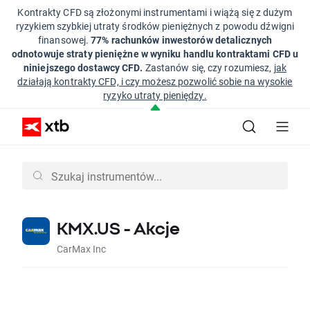
Kontrakty CFD są złożonymi instrumentami i wiążą się z dużym
ryzykiem szybkiej utraty środków pieniężnych z powodu dźwigni
finansowej.
77% rachunków inwestorów detalicznych
odnotowuje straty pieniężne w wyniku handlu kontraktami CFD u
niniejszego dostawcy CFD.
Zastanów się, czy rozumiesz,
jak
działają kontrakty CFD, i czy możesz pozwolić sobie na wysokie
ryzyko utraty pieniędzy.
KMX.US - Akcje
CarMax Inc