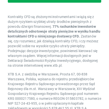
Kontrakty CFD są złożonymi instrumentami i wiążą się z
dużym ryzykiem szybkiej utraty środków pieniężnych z
powodu dźwigni finansowej.
77% rachunków inwestorów
detalicznych odnotowuje straty pieniężne w wyniku handlu
kontraktami CFD u niniejszego dostawcy CFD.
Zastanów
się, czy rozumiesz, jak działają kontrakty CFD, i czy możesz
pozwolić sobie na wysokie ryzyko utraty pieniędzy.
Podejmując decyzje inwestycyjne, powinieneś kierować się
własnym osądem. Więcej informacji dostępnych jest w
Deklaracji Świadomości Ryzyka Inwestycyjnego, dostępnej
na stronie internetowej www.xtb.pl.
XTB S.A. z siedzibą w Warszawie, Prosta 67, 00-838
Warszawa, Polska, wpisana do rejestru przedsiębiorców
Krajowego Rejestru Sądowego prowadzonego przez Sąd
Rejonowy dla m.st. Warszawy w Warszawie, XIII Wydział
Gospodarczy Krajowego Rejestru Sądowego pod numerem
KRS 0000217580, o numerze REGON 015803782, o numerze
NIP 527-24-43-955, o w pełni opłaconym kapitale
zakładowym w wysokości 5 878 462,55 zł. XTB S.A.