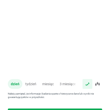
dzień
tydzień
miesiąc
3 miesiące
rok
Należy pamiętać, że informacje i badania oparte o historyczne dane lub wyniki nie
gwarantują zysków w przyszłości.