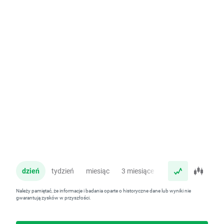
dzień
tydzień
miesiąc
3 miesiące
rok
Należy pamiętać, że informacje i badania oparte o historyczne dane lub wyniki nie
gwarantują zysków w przyszłości.