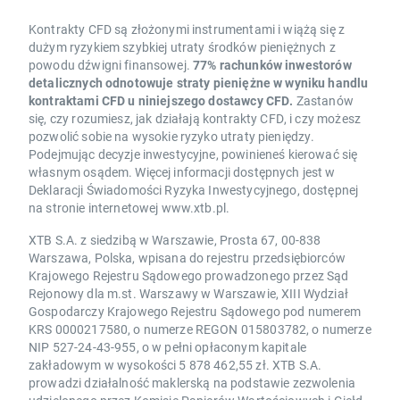
Kontrakty CFD są złożonymi instrumentami i wiążą się z
dużym ryzykiem szybkiej utraty środków pieniężnych z
powodu dźwigni finansowej.
77% rachunków inwestorów
detalicznych odnotowuje straty pieniężne w wyniku handlu
kontraktami CFD u niniejszego dostawcy CFD.
Zastanów
się, czy rozumiesz, jak działają kontrakty CFD, i czy możesz
pozwolić sobie na wysokie ryzyko utraty pieniędzy.
Podejmując decyzje inwestycyjne, powinieneś kierować się
własnym osądem. Więcej informacji dostępnych jest w
Deklaracji Świadomości Ryzyka Inwestycyjnego, dostępnej
na stronie internetowej www.xtb.pl.
XTB S.A. z siedzibą w Warszawie, Prosta 67, 00-838
Warszawa, Polska, wpisana do rejestru przedsiębiorców
Krajowego Rejestru Sądowego prowadzonego przez Sąd
Rejonowy dla m.st. Warszawy w Warszawie, XIII Wydział
Gospodarczy Krajowego Rejestru Sądowego pod numerem
KRS 0000217580, o numerze REGON 015803782, o numerze
NIP 527-24-43-955, o w pełni opłaconym kapitale
zakładowym w wysokości 5 878 462,55 zł. XTB S.A.
prowadzi działalność maklerską na podstawie zezwolenia