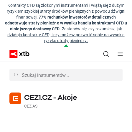
Kontrakty CFD są złożonymi instrumentami i wiążą się z dużym
ryzykiem szybkiej utraty środków pieniężnych z powodu dźwigni
finansowej.
77% rachunków inwestorów detalicznych
odnotowuje straty pieniężne w wyniku handlu kontraktami CFD u
niniejszego dostawcy CFD.
Zastanów się, czy rozumiesz,
jak
działają kontrakty CFD, i czy możesz pozwolić sobie na wysokie
ryzyko utraty pieniędzy.
CEZ1.CZ - Akcje
CEZ AS