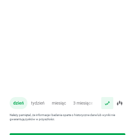
dzień
tydzień
miesiąc
3 miesiące
rok
Należy pamiętać, że informacje i badania oparte o historyczne dane lub wyniki nie
gwarantują zysków w przyszłości.