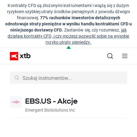
Kontrakty CFD są złożonymi instrumentami i wiążą się z dużym
ryzykiem szybkiej utraty środków pieniężnych z powodu dźwigni
finansowej.
77% rachunków inwestorów detalicznych
odnotowuje straty pieniężne w wyniku handlu kontraktami CFD u
niniejszego dostawcy CFD.
Zastanów się, czy rozumiesz,
jak
działają kontrakty CFD, i czy możesz pozwolić sobie na wysokie
ryzyko utraty pieniędzy.
EBS.US - Akcje
Emergent BioSolutions Inc