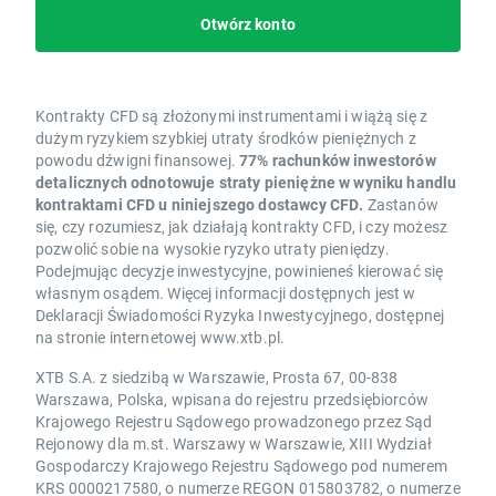
Otwórz konto
Kontrakty CFD są złożonymi instrumentami i wiążą się z
dużym ryzykiem szybkiej utraty środków pieniężnych z
powodu dźwigni finansowej.
77% rachunków inwestorów
detalicznych odnotowuje straty pieniężne w wyniku handlu
kontraktami CFD u niniejszego dostawcy CFD.
Zastanów
się, czy rozumiesz, jak działają kontrakty CFD, i czy możesz
pozwolić sobie na wysokie ryzyko utraty pieniędzy.
Podejmując decyzje inwestycyjne, powinieneś kierować się
własnym osądem. Więcej informacji dostępnych jest w
Deklaracji Świadomości Ryzyka Inwestycyjnego, dostępnej
na stronie internetowej www.xtb.pl.
XTB S.A. z siedzibą w Warszawie, Prosta 67, 00-838
Warszawa, Polska, wpisana do rejestru przedsiębiorców
Krajowego Rejestru Sądowego prowadzonego przez Sąd
Rejonowy dla m.st. Warszawy w Warszawie, XIII Wydział
Gospodarczy Krajowego Rejestru Sądowego pod numerem
KRS 0000217580, o numerze REGON 015803782, o numerze